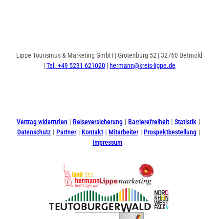
Lippe Tourismus & Marketing GmbH | Grotenburg 52 | 32760 Detmold
|
Tel. +49 5231 621020
|
hermann@kreis-lippe.de
I
F
n
a
s
c
t
e
Vertrag widerrufen
Reiseversicherung
Barrierefreiheit
Statistik
a
b
Datenschutz
Partner
Kontakt
Mitarbeiter
Prospektbestellung
g
o
Impressum
r
o
a
k
m