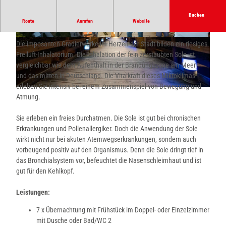
Buchen
Route
Anrufen
Website
Tief durchatmen mit der heilenden Wirkung der Sole
© Tourismus NRW e.V. / Teutoburger Wald Tour
© Teutoburger Wald Tourismus, D. Ketz
Die imposanten Gradierwerke im Herzen der Stadt bilden ein riesiges
ismus
Freiluft-Inhalatorium. Die Inhalation der fein zerstäubten Sole ist
vergleichbar wie dem Aufenthalt in der Brandungszone am Meer -
und das mitten in Deutschland. Die Vitalkraft dieses Mikroklimas
erleben Sie intensiv bei einem Zusammenspiel von Bewegung und
© Tourismus NRW e.V. / Teutoburger Wald Tourismus
Atmung.
Sie erleben ein freies Durchatmen. Die Sole ist gut bei chronischen
Erkrankungen und Pollenallergiker. Doch die Anwendung der Sole
wirkt nicht nur bei akuten Atemwegserkrankungen, sondern auch
vorbeugend positiv auf den Organismus. Denn die Sole dringt tief in
das Bronchialsystem vor, befeuchtet die Nasenschleimhaut und ist
gut für den Kehlkopf.
Leistungen:
7 x Übernachtung mit Frühstück im Doppel- oder Einzelzimmer
mit Dusche oder Bad/WC 2