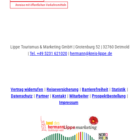
Anreise mit öffentlichen Verkehrsmitteln
Lippe Tourismus & Marketing GmbH | Grotenburg 52 | 32760 Detmold
|
Tel. +49 5231 621020
|
hermann@kreis-lippe.de
I
F
n
a
s
c
t
e
Vertrag widerrufen
Reiseversicherung
Barrierefreiheit
Statistik
a
b
Datenschutz
Partner
Kontakt
Mitarbeiter
Prospektbestellung
g
o
Impressum
r
o
a
k
m