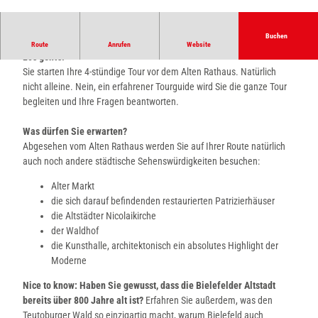
© Teutoburger Wald Tourismus, D. Ketz
Buchen
Die Bielefelder Stadtgeschichte mit "allen Sinnen" erleben!
Route
Anrufen
Website
Los geht's!
Sie starten Ihre 4-stündige Tour vor dem Alten Rathaus. Natürlich
nicht alleine. Nein, ein erfahrener Tourguide wird Sie die ganze Tour
begleiten und Ihre Fragen beantworten.
Was dürfen Sie erwarten?
Abgesehen vom Alten Rathaus werden Sie auf Ihrer Route natürlich
auch noch andere städtische Sehenswürdigkeiten besuchen:
Alter Markt
die sich darauf befindenden restaurierten Patrizierhäuser
die Altstädter Nicolaikirche
der Waldhof
die Kunsthalle, architektonisch ein absolutes Highlight der
Moderne
Nice to know: Haben Sie gewusst, dass die Bielefelder Altstadt
bereits über 800 Jahre alt ist?
Erfahren Sie außerdem, was den
Teutoburger Wald so einzigartig macht, warum Bielefeld auch