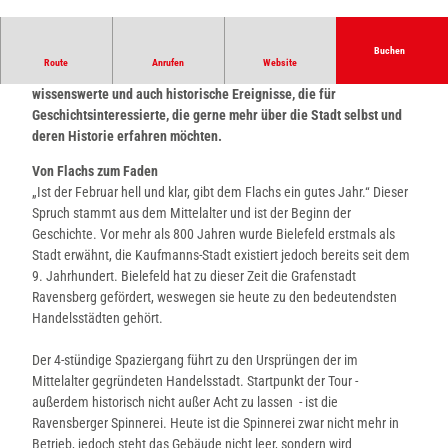
© Teutoburger Wald Tourismus, D. Ketz |
CC-BY-SA
Buchen
Route
Anrufen
Website
Die Geschichte Bielefeld geht weit zurück und hat viele
wissenswerte und auch historische Ereignisse, die für
Geschichtsinteressierte, die gerne mehr über die Stadt selbst und
deren Historie erfahren möchten.
Von Flachs zum Faden
„Ist der Februar hell und klar, gibt dem Flachs ein gutes Jahr.“ Dieser
Spruch stammt aus dem Mittelalter und ist der Beginn der
Geschichte. Vor mehr als 800 Jahren wurde Bielefeld erstmals als
Stadt erwähnt, die Kaufmanns-Stadt existiert jedoch bereits seit dem
9. Jahrhundert. Bielefeld hat zu dieser Zeit die Grafenstadt
Ravensberg gefördert, weswegen sie heute zu den bedeutendsten
Handelsstädten gehört.
Der 4-stündige Spaziergang führt zu den Ursprüngen der im
Mittelalter gegründeten Handelsstadt. Startpunkt der Tour -
außerdem historisch nicht außer Acht zu lassen - ist die
Ravensberger Spinnerei. Heute ist die Spinnerei zwar nicht mehr in
Betrieb, jedoch steht das Gebäude nicht leer, sondern wird