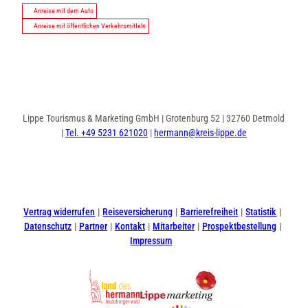
Anreise mit dem Auto
Anreise mit öffentlichen Verkehrsmitteln
Lippe Tourismus & Marketing GmbH | Grotenburg 52 | 32760 Detmold
|
Tel. +49 5231 621020
|
hermann@kreis-lippe.de
I
F
n
a
s
c
t
e
Vertrag widerrufen
Reiseversicherung
Barrierefreiheit
Statistik
a
b
Datenschutz
Partner
Kontakt
Mitarbeiter
Prospektbestellung
g
o
Impressum
r
o
a
k
m