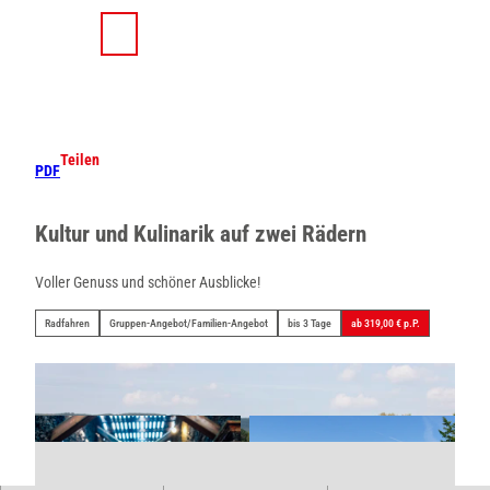
Z
u
T
Suche
Menü
m
e
I
i
n
l
h
e
a
n
Teilen
PDF
l
t
Kultur und Kulinarik auf zwei Rädern
Voller Genuss und schöner Ausblicke!
Radfahren
Gruppen-Angebot/Familien-Angebot
bis 3 Tage
ab 319,00 € p.P.