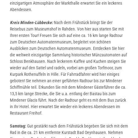
einzigartigen Atmosphäre der Markthalle erwartet Sie ein leckeres
Abendessen.
Kreis Minden-Lübbecke:
Nach dem Frühstück bringt Sie der
Reisebus zum Museumshof in Rahden. Von hier aus starten Sie mit
Ihrer ersten Tour! Freuen Sie sich auf eine ca. 16 km lange Radtour
zum Deutschen Automatenmuseum, begleitet von schönen
Ausblicken zum Deutschen Automatenmuseum. Entdecken Sie hier
die weltweit einzigartige Sammlung historischer Münzautomaten auf
Schloss Benkhausen. Nach leckerem Kaffee und Kuchen steigen Sie
wieder auf den Sattel und radeln, vorbei am großen Torfmoor, zum
Kurpark Rothenuffeln in Hille. Für Fahrradfahrer wird hier einiges
geboten! Sie nehmen an einer geführten Radtour bis zur Mindener
Schiffmühle teil. Erkunden Sie mit dem Mindener Gästeführer die ca.
13,5 km lange Strecke, die Sie u.a. entlang der Bastau bis zum
Mindener Glacis führt. Nach der Radtour geht es mit dem Bus zurück
in Ihr Hotel. Hier erwartet Sie wieder ein leckeres Abendessen im
Restaurant Freihof.
Samstag:
Gut gestärkt nach dem Frühstück begeben Sie sich mit dem
Rad in die ca. 21 km entfernte Kurstadt Bad Oeynhausen. Nehmen