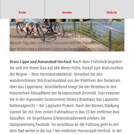
Ein verlängertes Wochenende durch den Teutoburger Wald
Route
Anrufen
Website
Donnerstag:
Ankunft in Ihrem Hotel in Hiddenhausen. Am Abend
wartet auf Sie ein leckeres Abendessen im Restaurant Freihof!
© Staatsbad Salzuflen GmbH
© Hotel Freihof **** |
CC-BY-SA
Freitag:
Sie haben die Wahl - Entscheiden Sie selbst, ob Sie an
diesem Tag das Land des Hermann und die Hansestadt Herford
oder
den Mühlenkreis Minden-Lübbecke besuchen!
© Peter Hübbe
Kreis Lippe und Hansestadt Herford:
Nach dem Frühstück begeben
Sie sich mit Ihrem Bus auf 386 Meter Höhe, hinauf zum Wahrzeichen
der Region – dem Hermannsdenkmal. Genießen Sie den
wunderschönen 360-Grad-Ausblick von der Plattform des Denkmals
über das Lipperland. Anschließend bringt Sie der Reisebus in den
historischen Altstadtkern der Residenzstadt Detmold. Hier erwartet
Sie in der regionalen Gastronomie Strate’s Brauhaus das Lippische
Nationalgericht – der Lippische Pickert. Nach der kleinen Stärkung
starten Sie mit Ihrer ersten Fahrradtour in das 25 km entfernte Bad
Salzuflen. Im begehbaren ErlebnisGradierwerk erleben Sie
Salzgewinnung hautnah. Im Anschluss an die Führung geht es mit
dem Rad weiter in die nur 7 km entfernte Hansestadt Herford. In der