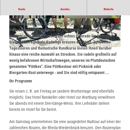
Route
Anrufen
Website
Herzlich Willkommen in der Auszeit!
© Flora Westfalica GmbH Rheda-Wiedenbrück
©
CC-BY-SA
Rheda-Wiedenbrück wurde 2019 von über 3500 Lesern der
|
CC-BY-SA
Reisezeitschrift Travelbook zur zweitschönsten Altstadt
Deutschlands gewählt und ist ein echtes Eldorado für Radfahrer.
Sieben überregionale Radwege kreuzen die Stadt. Zahlreiche
Tagestouren und thematische Rundkurse bieten Ihnen darüber
©
CC-BY-SA
hinaus eine reiche Auswahl an Strecken. Sie radeln großteils auf
wenig befahrenen Wirtschaftswegen, unseren im Plattdeutschen
genannten "Pättkes". Eine Pättkestour mit Picknick oder
Biergarten-Rast unterwegs - und Sie sind völlig entspannt ...
Ihr Programm
Sie reisen z. B. am Freitag an (andere Wochentage sind ebenfalls
möglich). Das Hotel Ratskeller oder Hotel zur Wartburg verwöhnen
Sie abends mit einem Drei-Gänge-Menü. Ihre Leihräder stehen
bereits im Hotel für Sie bereit.
Am Samstag unternehmen Sie eine ausgedehnt Radtour auf einer der
zahlreichen Routen, die Rheda-Wiedenbrück kreuzen. Den Routenplan