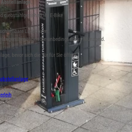
 Abstellanlage.
d diebstahlgesichert Ihr E-Bike
 abschließbare Ladeboxen.
gelangen, benötigen Sie unbedingt etwas Münzgeld.
e, bevor sich die Tür für Sie öffnet.
abstellanlage
en:
erleih