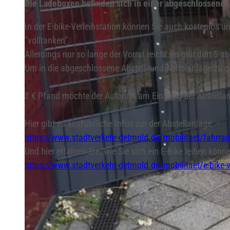
Die Ladeboxen befinden sich in einer abgeschlossenen
In der E-bike-Verleihstation können Sie auch kostenlos un
"volltanken".
Allerdings nur so lange der Vorrat reicht: es gibt dort 5
Um in die abgeschlossene Abstell- und Abholanlage zu 
3 € Pfand möchte der Automat am Eingang der Abstellanlag
Hier gibt es ausführliche Infos zur der Abstellanlage:
https://www.stadtverkehr-detmold.de/mobilitaet/fahrrad
Und hier erfahren Sie, wie Sie sich ein E-Bike leihen könn
https://www.stadtverkehr-detmold.de/mobilitaet/e-bike-v