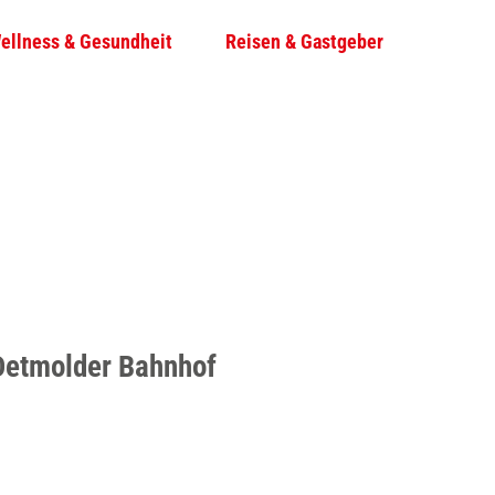
ellness & Gesundheit
Reisen & Gastgeber
T
Su
e
i
l
e
n
 Detmolder Bahnhof