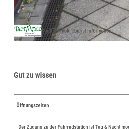
© Statverkehr Detmold GmbH |
CC-BY-SA
Stadt Detmold Tourist Information
© Stadtverkehr Detmold GmbH |
CC-BY-SA
Gut zu wissen
Öffnungszeiten
Der Zugang zu der Fahrradstation ist Tag & Nacht mög