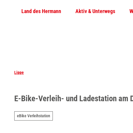
Z
Land des Hermann
Aktiv & Unterwegs
W
u
m
I
n
h
a
l
t
Lippe
E-Bike-Verleih- und Ladestation am
eBike Verleihstation