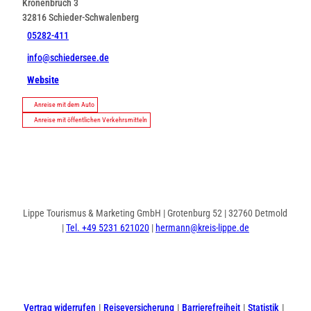
Kronenbruch 3
32816
Schieder-Schwalenberg
05282-411
info@schiedersee.de
Website
Anreise mit dem Auto
Anreise mit öffentlichen Verkehrsmitteln
Lippe Tourismus & Marketing GmbH | Grotenburg 52 | 32760 Detmold
|
Tel. +49 5231 621020
|
hermann@kreis-lippe.de
I
F
n
a
s
c
t
e
Vertrag widerrufen
Reiseversicherung
Barrierefreiheit
Statistik