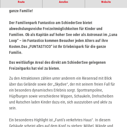
Route
Anrufen
Website
Familienpark Funtastico am SchiederSee- Freizeitspaß für die
ganze Familie!
Der Familienpark Funtastico am SchiederSee bietet
abwechslungsreiche Freizeitmöglichkeiten für Kinder und
Familien. Ob als Kapitän auf hoher See oder als Astronaut im „Luna
Loop“ – im Funtastico kommen Besucher jeden Alters auf ihre
Kosten.Das „FUNTASTICO“ ist Ihr Erlebnispark für die ganze
Familie.
Das weitläufige Areal des direkt am SchiederSee gelegenen
Freizeitparks hat viel zu bieten.
Zu den Attraktionen zählen unter anderem ein Riesenrad mit Blick
über das Gelände sowie der „Skydive“, der mit seinem freien Fall für
ein besonders dynamisches Erlebnis sorgt. Sporttrampoline,
Hüpfburgen sowie verschiedene Wippen, Schaukeln, Drehscheiben
und Rutschen laden Kinder dazu ein, sich auszutoben und aktiv zu
sein.
Ein besonderes Highlight ist „Funti’s verkehrtes Haus“. In diesem
Gebäude scheint alles auf dem Kopf zu stehen: Möbel, Wände und