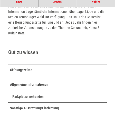
Das Haus des Gastes im Luftkurort Lage-Hörste ist die zentrale
Route
Anrufen
Website
Anlaufstelle für Gäste und Einheimische. Hier stellt die Tourist-
Information Lage sämtliche Informationen über Lage, Lippe und die
Region Teutoburger Wald zur Verfügung. Das Haus des Gastes ist
eine Begegnungsstätte für jung und alt. Jedes Jahr finden hier
zahlreiche Veranstaltungen zu den Themen Gesundheit, Kunst &
Kultur statt.
Gut zu wissen
Öffnungszeiten
Allgemeine Informationen
Parkplätze vorhanden
Sonstige Ausstattung/Einrichtung