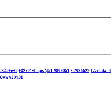
a%C3%9Fe+2,+32791+Lage/@51.9898051,8.7936622,17z/data
AFQAw%3D%3D