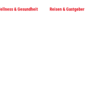
ellness & Gesundheit
Reisen & Gastgeber
T
Su
e
i
l
e
n