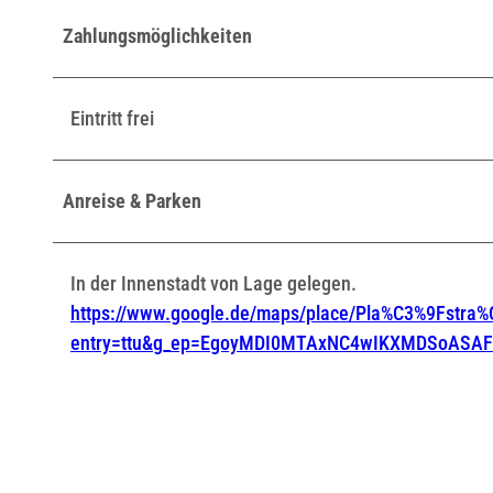
Zahlungsmöglichkeiten
Eintritt frei
Anreise & Parken
In der Innenstadt von Lage gelegen.
https://www.google.de/maps/place/Pla%C3%9Fstr
entry=ttu&g_ep=EgoyMDI0MTAxNC4wIKXMDSoAS