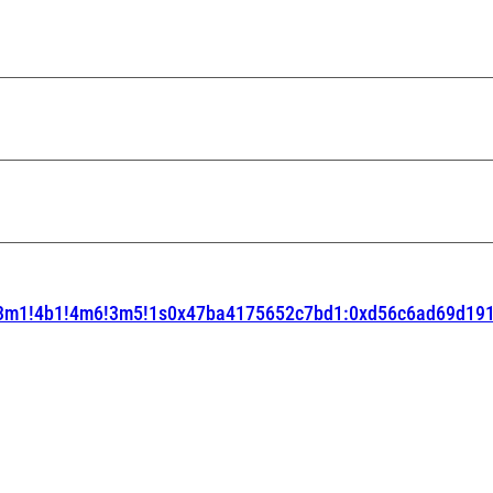
=!3m1!4b1!4m6!3m5!1s0x47ba4175652c7bd1:0xd56c6ad69d19