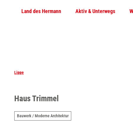
Z
Land des Hermann
Aktiv & Unterwegs
W
u
m
I
n
h
a
l
t
Lippe
Haus Trimmel
Bauwerk / Moderne Architektur