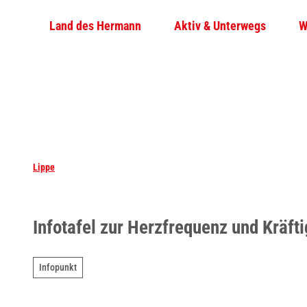
Z
Land des Hermann
Aktiv & Unterwegs
W
u
m
I
n
h
a
l
t
Lippe
Infotafel zur Herzfrequenz und Kräft
Infopunkt