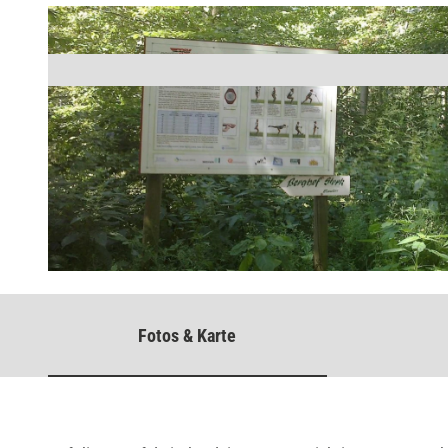
© GesUndTourismus Horn-Bad Meinberg GmbH |
CC-BY-SA
Fotos & Karte