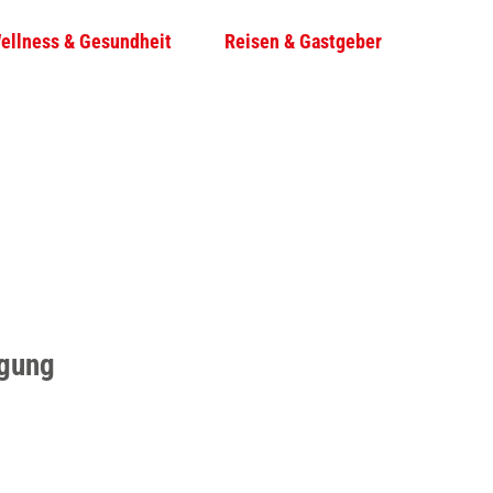
ellness & Gesundheit
Reisen & Gastgeber
T
Su
e
i
l
e
n
igung