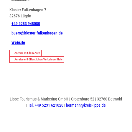
Kloster Falkenhagen 7
32676
Lügde
+49 5283 948080
buero@kloster-falkenhagen.de
Website
Anreise mit dem Auto
Anreise mit öffentlichen Verkehrsmitteln
Lippe Tourismus & Marketing GmbH | Grotenburg 52 | 32760 Detmold
|
Tel. +49 5231 621020
|
hermann@kreis-lippe.de
I
F
n
a