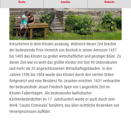
Eine wunderschöne und gut erhaltene Klosteranlage im Lügder
Route
Anrufen
Website
Ortsteil Falkenhagen. Das ehemalige Dormitorium aus dem Jahr
1509 gilt als das älteste datierte Fachwerkhaus Lippes.
© Sina Prophet, Stadt Lügde |
CC-BY-NC-SA
© Sina Prophet, Stadt Lügde |
CC-BY-NC-SA
Eine bewegte Geschichte mit Zerstörung, Wiederaufbau und diversen
Ordenswechseln liegen hinter dem Kloster, welches 1247 gegründet
wurde. Nach den Zisterziensern siedelte der Orden der Wilhelmiten
aus Witzhausen in Falkenhagen an. Danach war der Orden der
© Lügde Marketing e.V., Sina Prophet |
CC-BY-SA
Kreuzherren in dem Kloster ansässig. Während dieser Zeit brachte
der bedeutende Prior Heinrich von Bocholt in seiner Amtszeit 1457
bis 1495 das Kloster zu großer wirtschaftlicher und geistiger Blüte. Zu
dieser Zeit war es wohl das größte Kloster mit fast 90 Ordensleuten
und mehr als 20 angeschlossenen Wirtschaftsgebäuden. In den
Jahren 1596 bis 1604 wurde das Kloster durch den vierten Orden
fortgesetzt und eine Residenz für Jesuiten errichtet. 1631 verbrachte
der bedeutednde Jesuit Friedrich Spee von Langenfeld Zeit im
Kloster Falkenhagen. Als bedeutender katholischer
Kirchenliederdichter im 17. Jahrhundert wurde er auch durch sein
Werk "Cautio Criminalis" berühmt, das über rechtliche Bedenken von
Hexenprozessen aufklärt.