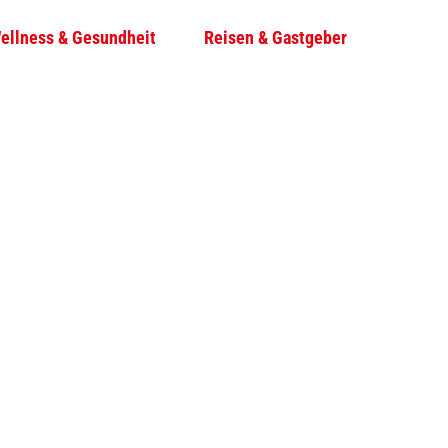
ellness & Gesundheit
Reisen & Gastgeber
T
Su
e
i
l
e
n