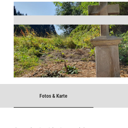
©
CC-BY-SA
Fotos & Karte