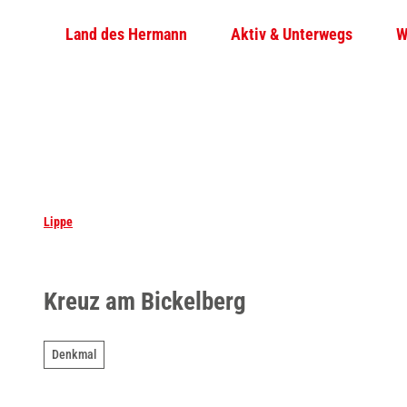
Z
Land des Hermann
Aktiv & Unterwegs
W
u
m
I
n
h
a
l
t
Lippe
Kreuz am Bickelberg
Denkmal