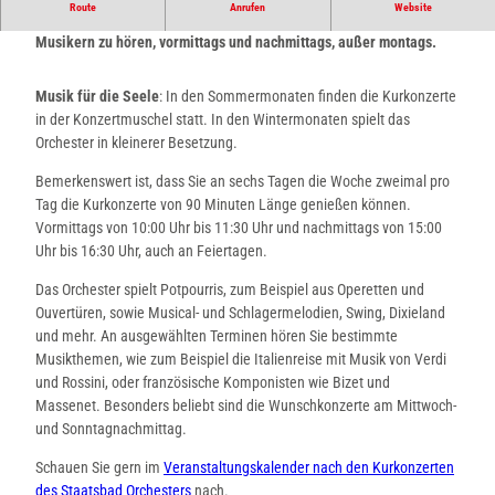
Route
Anrufen
Website
Die tägliche Kurmusik ist in einer Besetzung von bis zu sieben
Musikern zu hören, vormittags und nachmittags, außer montags.
Musik für die Seele
: In den Sommermonaten finden die Kurkonzerte
in der Konzertmuschel statt. In den Wintermonaten spielt das
Orchester in kleinerer Besetzung.
Bemerkenswert ist, dass Sie an sechs Tagen die Woche zweimal pro
Tag die Kurkonzerte von 90 Minuten Länge genießen können.
Vormittags von 10:00 Uhr bis 11:30 Uhr und nachmittags von 15:00
Uhr bis 16:30 Uhr, auch an Feiertagen.
Das Orchester spielt Potpourris, zum Beispiel aus Operetten und
Ouvertüren, sowie Musical- und Schlagermelodien, Swing, Dixieland
und mehr. An ausgewählten Terminen hören Sie bestimmte
Musikthemen, wie zum Beispiel die Italienreise mit Musik von Verdi
und Rossini, oder französische Komponisten wie Bizet und
Massenet. Besonders beliebt sind die Wunschkonzerte am Mittwoch-
und Sonntagnachmittag.
Schauen Sie gern im
Veranstaltungskalender nach den Kurkonzerten
des Staatsbad Orchesters
nach.