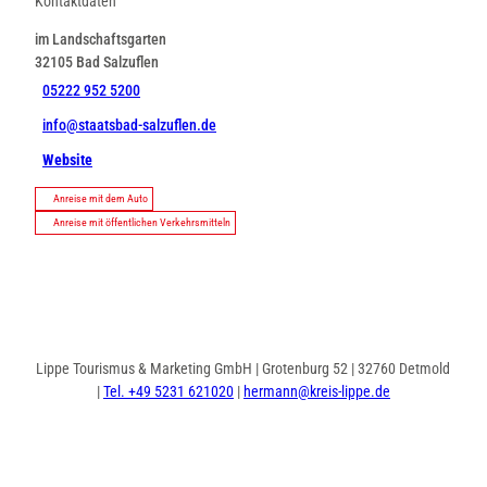
Kontaktdaten
im Landschaftsgarten
32105
Bad Salzuflen
05222 952 5200
info@staatsbad-salzuflen.de
Website
Anreise mit dem Auto
Anreise mit öffentlichen Verkehrsmitteln
Lippe Tourismus & Marketing GmbH | Grotenburg 52 | 32760 Detmold
|
Tel. +49 5231 621020
|
hermann@kreis-lippe.de
I
F
n
a