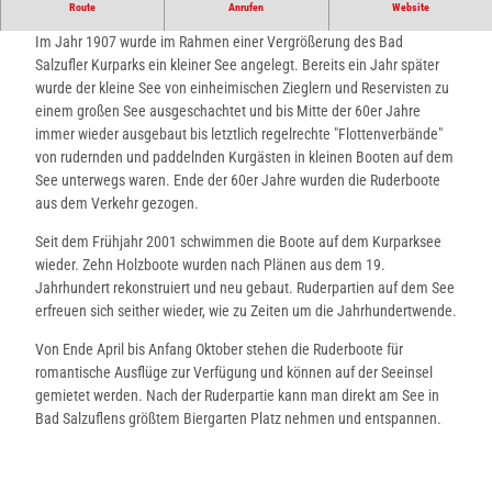
Kurparksee im Landschaftsgarten
Route
Anrufen
Website
Im Jahr 1907 wurde im Rahmen einer Vergrößerung des Bad
Salzufler Kurparks ein kleiner See angelegt. Bereits ein Jahr später
wurde der kleine See von einheimischen Zieglern und Reservisten zu
einem großen See ausgeschachtet und bis Mitte der 60er Jahre
immer wieder ausgebaut bis letztlich regelrechte "Flottenverbände"
von rudernden und paddelnden Kurgästen in kleinen Booten auf dem
See unterwegs waren. Ende der 60er Jahre wurden die Ruderboote
aus dem Verkehr gezogen.
Seit dem Frühjahr 2001 schwimmen die Boote auf dem Kurparksee
wieder. Zehn Holzboote wurden nach Plänen aus dem 19.
Jahrhundert rekonstruiert und neu gebaut. Ruderpartien auf dem See
erfreuen sich seither wieder, wie zu Zeiten um die Jahrhundertwende.
Von Ende April bis Anfang Oktober stehen die Ruderboote für
romantische Ausflüge zur Verfügung und können auf der Seeinsel
gemietet werden. Nach der Ruderpartie kann man direkt am See in
Bad Salzuflens größtem Biergarten Platz nehmen und entspannen.