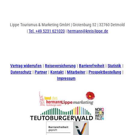
Lippe Tourismus & Marketing GmbH | Grotenburg 52 | 32760 Detmold
|
Tel. +49 5231 621020
|
hermann@kreis-lippe.de
I
F
n
a
s
c
t
e
Vertrag widerrufen
Reiseversicherung
Barrierefreiheit
Statistik
a
b
Datenschutz
Partner
Kontakt
Mitarbeiter
Prospektbestellung
g
o
Impressum
r
o
a
k
m