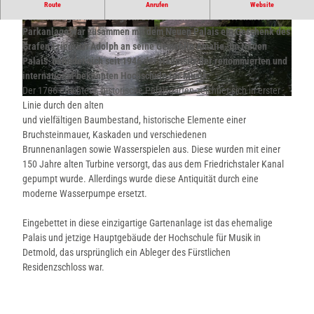
Der Palaisgarten ist einer der schönsten historischen
Route
Anrufen
Website
Gartenanlagen in der Region. Die 7,5 Hektar große öffentliche
Parkanlage war zusammen mit dem Neuen Palais ein Geschenk des
© Teutoburger Wald / Detmold / B. Fromberger
© Teutoburger Wald / Detmold / B. Fromberger
|
CC-BY-SA
|
CC-BY-SA
Grafen Friedrich Adolph an seine Gemahlin Amalie. Im Neuen
Palais befindet sich seit 1946 der Hauptsitz der renommierten und
international bekannten Hochschule für Musik.
Der 1706 errichtete, historische Palaisgarten zeichnet sich in erster
© Teutoburger Wald / Detmold / B. Fromberger |
CC-BY-SA
Linie durch den alten
und vielfältigen Baumbestand, historische Elemente einer
Bruchsteinmauer, Kaskaden und verschiedenen
Brunnenanlagen sowie Wasserspielen aus. Diese wurden mit einer
150 Jahre alten Turbine versorgt, das aus dem Friedrichstaler Kanal
gepumpt wurde. Allerdings wurde diese Antiquität durch eine
moderne Wasserpumpe ersetzt.
Eingebettet in diese einzigartige Gartenanlage ist das ehemalige
Palais und jetzige Hauptgebäude der Hochschule für Musik in
Detmold, das ursprünglich ein Ableger des Fürstlichen
Residenzschloss war.