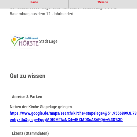
Parkplatz für Besucher des Friedhofs Stapelage und des
Route
Website
Gemeindehauses. Gegenüber vom Gemeindehaus liegt die alte
Bauernburg aus dem 12. Jahrhundert.
Stadt Lage
Gut zu wissen
Anreise & Parken
Neben der Kirche Stapelage gelegen.
https://www.google.de/maps/search/kirche+stapelage/@51.9556899,8.7
entry=ttu&g_ep=EgoyMDI0MTAxNC4wIKXMDSoASAFQAw%3D%3D
Lizenz (Stammdaten)