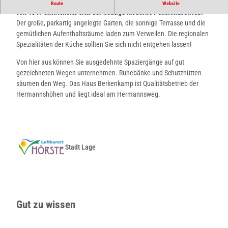
Aus dem rustikalen Fachwerkhaus eines ehemaligen Bauernhofes
Route
Website
von 1849 entwickelte sich der heutige moderne Pensionsbetrieb.
Der große, parkartig angelegte Garten, die sonnige Terrasse und die
gemütlichen Aufenthaltsräume laden zum Verweilen. Die regionalen
Spezialitäten der Küche sollten Sie sich nicht entgehen lassen!
Von hier aus können Sie ausgedehnte Spaziergänge auf gut
gezeichneten Wegen unternehmen. Ruhebänke und Schutzhütten
säumen den Weg. Das Haus Berkenkamp ist Qualitätsbetrieb der
Hermannshöhen und liegt ideal am Hermannsweg.
Stadt Lage
Gut zu wissen