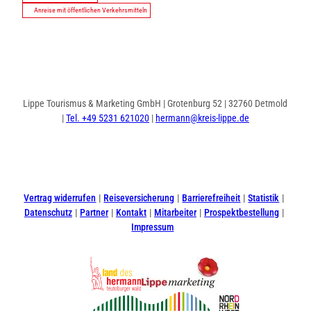
Anreise mit öffentlichen Verkehrsmitteln
Lippe Tourismus & Marketing GmbH | Grotenburg 52 | 32760 Detmold
|
Tel. +49 5231 621020
|
hermann@kreis-lippe.de
I
F
n
a
s
c
t
e
Vertrag widerrufen
Reiseversicherung
Barrierefreiheit
Statistik
a
b
Datenschutz
Partner
Kontakt
Mitarbeiter
Prospektbestellung
g
o
Impressum
r
o
a
k
m