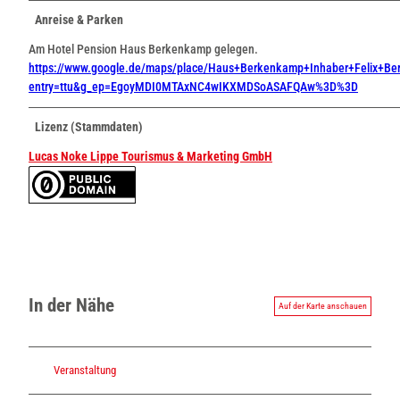
Anreise & Parken
Am Hotel Pension Haus Berkenkamp gelegen.
https://www.google.de/maps/place/Haus+Berkenkamp+Inhaber+Felix+
entry=ttu&g_ep=EgoyMDI0MTAxNC4wIKXMDSoASAFQAw%3D%3D
Lizenz (Stammdaten)
Lucas Noke Lippe Tourismus & Marketing GmbH
In der Nähe
Auf der Karte anschauen
Veranstaltung