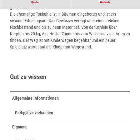
Die Pottkuhle im Landschaftspark Dörentrup ist knapp drei Hektar
Route
Website
groß und ist ein See.
Die ehemalige Tonkuhle ist in Bäumen eingebettet und ist ein
schöner Erholungsort. Das Gewässer verfügt über einen reichen
Fischbestand und bis zu neun Meter tief. Von der Schleie über
Karpfen bis 20 kg, Aal, Hecht, Zander bis zum Wels sind viele Arten zu
finden. Der Weg ist mit Kinderwagen begehbar und ein neuer
Spielplatz wartet auf die Kinder am Wegesrand.
Gut zu wissen
Allgemeine Informationen
Parkplätze vorhanden
Eignung