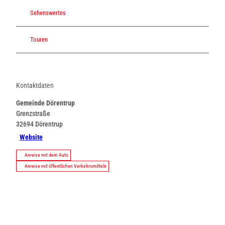
Sehenswertes
Touren
Kontaktdaten
Gemeinde Dörentrup
Grenzstraße
32694
Dörentrup
Website
Anreise mit dem Auto
Anreise mit öffentlichen Verkehrsmitteln