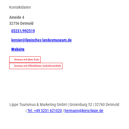
Kontaktdaten
Ameide 4
32756
Detmold
05231/992519
lennier@lippisches-landesmuseum.de
Website
Anreise mit dem Auto
Anreise mit öffentlichen Verkehrsmitteln
Lippe Tourismus & Marketing GmbH | Grotenburg 52 | 32760 Detmold
|
Tel. +49 5231 621020
|
hermann@kreis-lippe.de
I
F