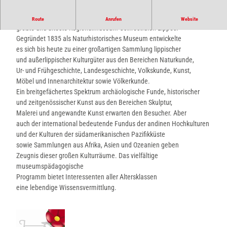
In reizvoller Lage, direkt am Detmolder Burggraben, liegt das
Route
Anrufen
Website
größte und älteste Regionalmuseum Ostwestfalen-Lippes.
Gegründet 1835 als Naturhistorisches Museum entwickelte
es sich bis heute zu einer großartigen Sammlung lippischer
und außerlippischer Kulturgüter aus den Bereichen Naturkunde,
Ur- und Frühgeschichte, Landesgeschichte, Volkskunde, Kunst,
Möbel und Innenarchitektur sowie Völkerkunde.
Ein breitgefächertes Spektrum archäologische Funde, historischer
und zeitgenössischer Kunst aus den Bereichen Skulptur,
Malerei und angewandte Kunst erwarten den Besucher. Aber
auch der international bedeutende Fundus der andinen Hochkulturen
und der Kulturen der südamerikanischen Pazifikküste
sowie Sammlungen aus Afrika, Asien und Ozeanien geben
Zeugnis dieser großen Kulturräume. Das vielfältige
museumspädagogische
Programm bietet Interessenten aller Altersklassen
eine lebendige Wissensvermittlung.