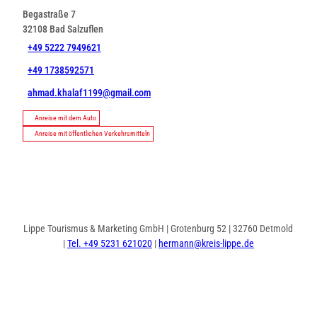
Begastraße 7
32108
Bad Salzuflen
+49 5222 7949621
+49 1738592571
ahmad.khalaf1199@gmail.com
Anreise mit dem Auto
Anreise mit öffentlichen Verkehrsmitteln
Lippe Tourismus & Marketing GmbH | Grotenburg 52 | 32760 Detmold
|
Tel. +49 5231 621020
|
hermann@kreis-lippe.de
I
F
n
a
s
c