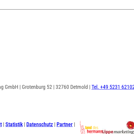
ng GmbH | Grotenburg 52 | 32760 Detmold |
Tel. +49 5231 6210
I
F
n
a
s
c
t
Statistik
Datenschutz
Partner
t
e