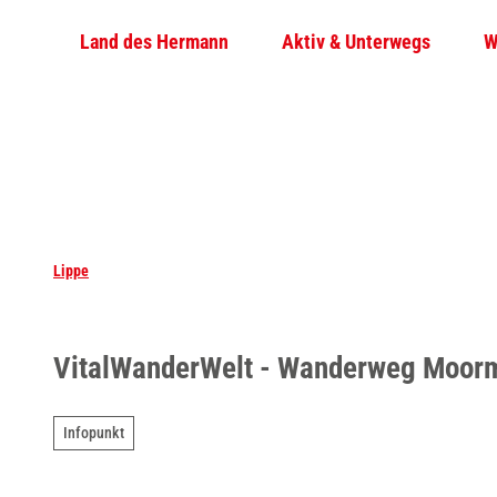
Z
Land des Hermann
Aktiv & Unterwegs
W
u
m
I
n
h
a
l
t
Lippe
VitalWanderWelt - Wanderweg Moorm
Infopunkt