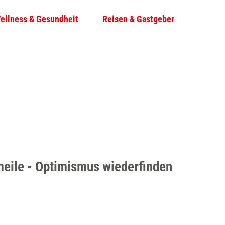
ellness & Gesundheit
Reisen & Gastgeber
T
Su
e
i
l
e
n
eile - Optimismus wiederfinden