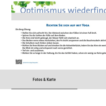
© Projektbüro VitalWanderWelt / Teutoburger Wald Tourismus / OstWestfalenLippe GmbH
Fotos & Karte