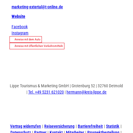
marketing-extertal@t-online.de
Website
Facebook
Instagram
Anreise mit dem Auto
Anreise mit öffentlichen Verkehrsmitteln
Lippe Tourismus & Marketing GmbH | Grotenburg 52 | 32760 Detmold
|
Tel. +49 5231 621020
|
hermann@kreis-lippe.de
I
F
n
a
s
c
t
e
Vertrag widerrufen
Reiseversicherung
Barrierefreiheit
Statistik
a
b
Datenschutz
Partner
Kontakt
Mitarbeiter
Prospektbestellung