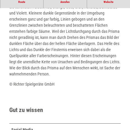
Wenn man bei Tageslicht durch das Prisma schaut, so erblickt man
Route
Anrufen
Website
die schönsten Farben: Rot, Orange, Gelb, Grün, Hellblau, Dunkelblau
und Violett. Kleinere dunkle Gegenstände in der Umgebung
erscheinen ganz und gar farbig, Linien gebogen und an den
Grenzlinien zwischen beleuchteten und beschatteten Flächen
entstehen farbige Säume. Weil der Lichtdurchgang durch das Prisma
nicht geradlinig ist, kann man durch Drehen des Prismas das Bild der
dunklen Fläche über das der hellen Fläche überlagern. Das Helle des
Lichts und das Dunkle der Finsternis erweisen sich dabei als die
Quellpunkte aller Farberscheinungen. Hinter diesen Erscheinungen
liegt die unendliche Kette von Ursachen und Bedingungen des Lichts.
Wie der Blick durch das Prisma auf den Menschen wirkt, ist Sache der
wahrnehmenden Person.
© Richter Spielgeräte GmbH
Gut zu wissen
Social Media