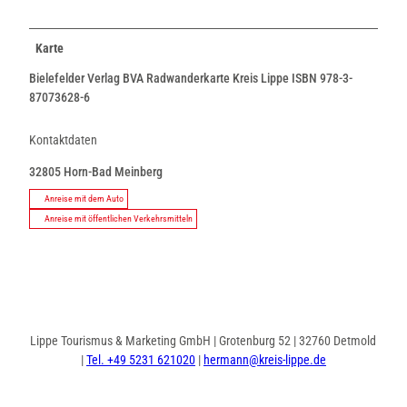
Karte
Bielefelder Verlag BVA Radwanderkarte Kreis Lippe ISBN 978-3-
87073628-6
Kontaktdaten
32805
Horn-Bad Meinberg
Anreise mit dem Auto
Anreise mit öffentlichen Verkehrsmitteln
Lippe Tourismus & Marketing GmbH | Grotenburg 52 | 32760 Detmold
|
Tel. +49 5231 621020
|
hermann@kreis-lippe.de
I
F