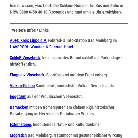
Immer wissen, was fährt: Die Schlaue Nummer für Bus und Bahn in
NRW
0800 6-50 40 30
(kostenlos und rund um die Uhr erreichbar).
Weitere Infos / Links
ADFC Kreis Lippe e.V.
Fahrrad- & Info-Station Bad Meinberg im
HAVERGOH Wander- & Fahrrad-Hotel
.
Schloß Vinsebeck
, kleines privates Barockschloß mit Parkanlage -
nichtöffentlich.
Flugplatz Vinsebeck
, Sportfliegerei auf dem Frankenberg.
Vulkan-Embrio
Sandebeck, nördlichster Vulkan Deutschlands.
Eggeturm
aus der Preußischen Velmerstot.
Barnacken
mit den Römerspuren am kleinen Rigi, historischer
Paßübergang im Herzen des Teutoburger Waldes.
Externsteine
, bedeutendes Natur- und Kulturdenkmal.
Moorstich
Bad Meinberg, Naturmoor mit gesundheitlicher Wirkung