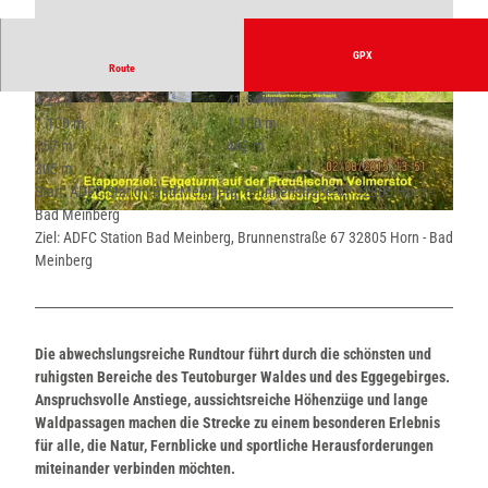
GPX
Route
4:24 h
41,54 km
© Manfred Wiehenkamp, HAVERGOH Hotel - H
© Manfred Wiehenkamp, HAVERGOH Hotel - H
1.100 m
1.100 m
-BM |
CC-BY-SA
-BM |
CC-BY-SA
157 m
462 m
305 m
Start: ADFC Station Bad Meinberg, Brunnenstraße 67 32805 Horn -
Bad Meinberg
© Manfred Wiehenkamp, HAVERGOH Hotel - H-BM |
CC-BY-SA
Ziel: ADFC Station Bad Meinberg, Brunnenstraße 67 32805 Horn - Bad
Meinberg
Die abwechslungsreiche Rundtour führt durch die schönsten und
ruhigsten Bereiche des Teutoburger Waldes und des Eggegebirges.
Anspruchsvolle Anstiege, aussichtsreiche Höhenzüge und lange
Waldpassagen machen die Strecke zu einem besonderen Erlebnis
für alle, die Natur, Fernblicke und sportliche Herausforderungen
miteinander verbinden möchten.