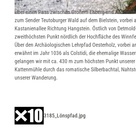
Über einen Pass zwischen Großem Ehberg und Allhornsber
© Teutoburger Wald Tourismus/OWL GmbH, Falko Sieker
zum Sender Teutoburger Wald auf dem Bielstein, vorbei 
Kastanienallee Richtung Hangstein. Östlich von Detmol
zweithöchsten Punkt nördlich der Hochfläche des Winnfel
Über den Archäologischen Lehrpfad Oesterholz, vorbei an
erwähnt im Jahr 1036 als Colstidi, die ehemalige Wasse
gelangen wir mit ca. 430 m zum höchsten Punkt unserer
Kattenmühle durch das romatische Silberbachtal, Nahts
unserer Wanderung.
3185_Lönspfad.jpg