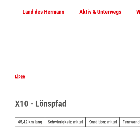
Z
Land des Hermann
Aktiv & Unterwegs
W
u
m
I
n
h
a
l
t
Lippe
X10 - Lönspfad
45,42 km lang
Schwierigkeit: mittel
Kondition: mittel
Fernwand