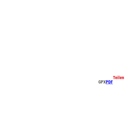
che
Teilen
GPX
PDF