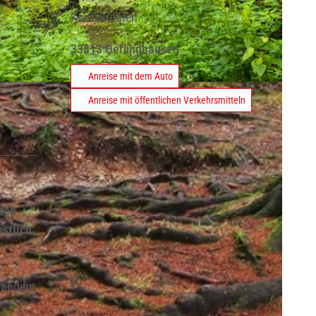
Kontaktdaten
33813
Oerlinghausen
Anreise mit dem Auto
Anreise mit öffentlichen Verkehrsmitteln
sen
stlich
wandern