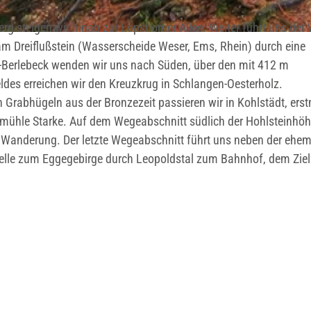
g steigen wir hinab zur Lopshorner Allee. Weiter führt uns der
am Dreiflußstein (Wasserscheide Weser, Ems, Rhein) durch eine
d-Berlebeck wenden wir uns nach Süden, über den mit 412 m
des erreichen wir den Kreuzkrug in Schlangen-Oesterholz.
 Grabhügeln aus der Bronzezeit passieren wir in Kohlstädt, ers
rmühle Starke. Auf dem Wegeabschnitt südlich der Hohlsteinhöh
 Wanderung. Der letzte Wegeabschnitt führt uns neben der ehem
telle zum Eggegebirge durch Leopoldstal zum Bahnhof, dem Ziel