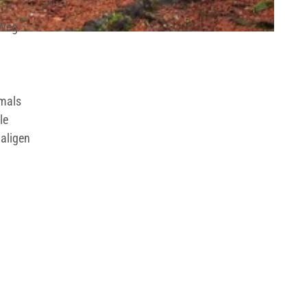
 Weg
tmals
le
aligen