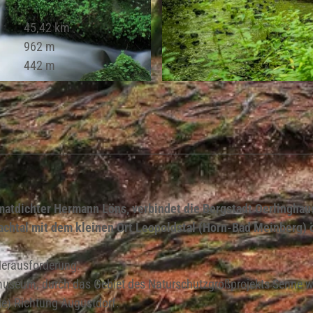
45,42 km
962 m
442 m
© Teutoburger Wald Tourismus, D. Ketz
matdichter Hermann Löns, verbindet die Bergstadt Oerlinghau
achtal mit dem kleinen Ort Leopoldstal (Horn-Bad Meinberg) ö
 Herausforderung.
tmuseum, durch das Gebiet des Naturschutzgroßprojekts Senne 
de) Richtung Augustdorf.