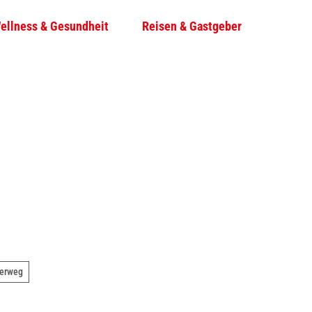
ellness & Gesundheit
Reisen & Gastgeber
T
Su
e
i
l
e
n
erweg