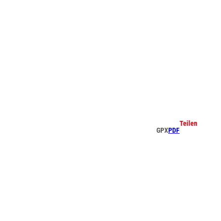
che
Teilen
GPX
PDF