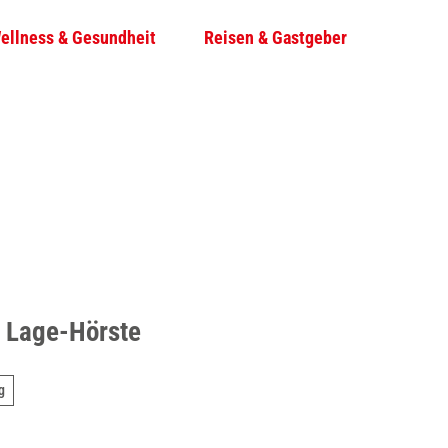
ellness & Gesundheit
Reisen & Gastgeber
T
Su
e
i
l
e
n
g Lage-Hörste
g