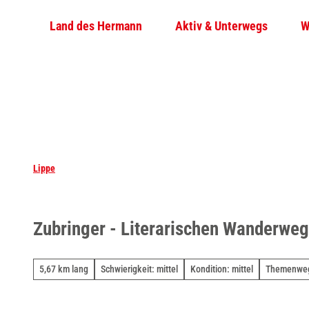
Z
Land des Hermann
Aktiv & Unterwegs
W
u
m
I
n
h
a
l
t
Lippe
Zubringer - Literarischen Wanderwe
5,67 km lang
Schwierigkeit: mittel
Kondition: mittel
Themenwe