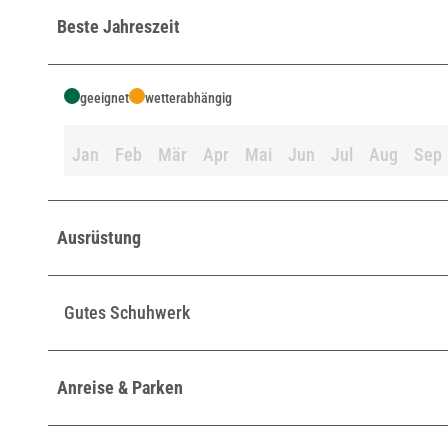
Beste Jahreszeit
geeignet
wetterabhängig
Jan
Feb
Mär
Apr
Mai
Jun
Jul
Aug
Sep
Ausrüstung
Gutes Schuhwerk
Anreise & Parken