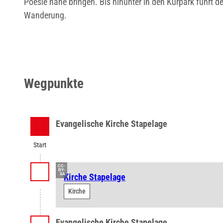
Poesie nahe bringen. Bis hinunter in den Kurpark führt 
Wanderung.
Wegpunkte
Evangelische Kirche Stapelage
Start
Start
CC-
BY-
SA
Kirche Stapelage
Kirche
Evangelische Kirche Stapelage