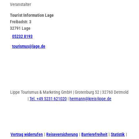
Veranstalter
Tourist Information Lage
Freibadstr. 3
32791
Lage
05232 8193
tourismus@lage.de
Lippe Tourismus & Marketing GmbH | Grotenburg 52 | 32760 Detmold
|
Tel. +49 5231 621020
|
hermann@kreis-lippe.de
I
F
n
a
s
c
t
e
Vertrag widerrufen
Reiseversicherung
Barrierefreiheit
Statistik