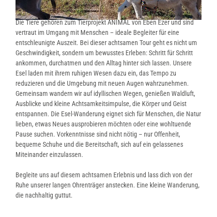
Die Tiere gehören zum Tierprojekt ANIMAL von Eben Ezer und sind
© CC-BY-SA |
CC-BY-SA
vertraut im Umgang mit Menschen – ideale Begleiter für eine
entschleunigte Auszeit. Bei dieser achtsamen Tour geht es nicht um
Geschwindigkeit, sondern um bewusstes Erleben: Schritt für Schritt
ankommen, durchatmen und den Alltag hinter sich lassen. Unsere
Esel laden mit ihrem ruhigen Wesen dazu ein, das Tempo zu
reduzieren und die Umgebung mit neuen Augen wahrzunehmen.
Gemeinsam wandern wir auf idyllischen Wegen, genießen Waldluft,
Ausblicke und kleine Achtsamkeitsimpulse, die Körper und Geist
entspannen. Die Esel-Wanderung eignet sich für Menschen, die Natur
lieben, etwas Neues ausprobieren möchten oder eine wohltuende
Pause suchen. Vorkenntnisse sind nicht nötig – nur Offenheit,
bequeme Schuhe und die Bereitschaft, sich auf ein gelassenes
Miteinander einzulassen.
Begleite uns auf diesem achtsamen Erlebnis und lass dich von der
Ruhe unserer langen Ohrenträger anstecken. Eine kleine Wanderung,
die nachhaltig guttut.