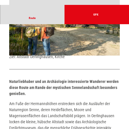
GPX
Route
6:15 h
20,86 km
© Teutoburger Wald Tourismus, P. Gawandtka
© Teutoburger Wald Tourismus, P. Gawandtka
296 m
275 m
167 m
336 m
169 m
Start: Altstadt Oerlinghausen, Kirche
Ziel: Altstadt Oerlinghausen, Kirche
© Teutoburger Wald Tourismus, P. Gawandtka |
CC-BY-SA
Naturliebhaber und an Archäologie interessierte Wanderer werden
diese Route am Rande der mystischen Sennelandschaft besonders
genießen.
Am Fuße der Hermannshöhen erstrecken sich die Ausläufer der
Naturregion Senne, deren Heideflächen, Moore und
Magerrasenflächen das Landschaftsbild prägen. In Oerlinghausen
locken die kleine, hübsche Altstadt sowie das Archäologische
Freilichtmuseum, das die menschliche Frühgeschichte interaktiv