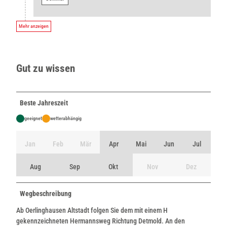
Mehr anzeigen
Gut zu wissen
Beste Jahreszeit
geeignet
wetterabhängig
Jan
Feb
Mär
Apr
Mai
Jun
Jul
Aug
Sep
Okt
Nov
Dez
Wegbeschreibung
Ab Oerlinghausen Altstadt folgen Sie dem mit einem H
gekennzeichneten Hermannsweg Richtung Detmold. An den