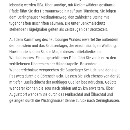
lebendig werden läßt. Über sandige, mit Kiefernwäldern gesäumte
Pfade führt Sie der Hermannsweg hinauf zum Tönsberg. Sie folgen
dem Oerlinghauser Meditationsweg, den zahlreiche Steine mit
tugendhaften Inschriften säumen. Die unter Denkmalschutz
stehenden Hügelgräber gelten als Zeitzeugen der Bronzezeit.
Auf dem Kammweg des Teutoburger Waldes erwartet Sie außerdem
der Lönsstein und das Sachsenlager, der einst mächtigen Wallburg.
Noch heute spüren Sie die Magie dieses mittelalterlichen
Wallfahrtsortes. Ein ausgeschilderter Pfad führt Sie von hier zu den
verbliebenen Überresten der Hünenkapelle. Besondere
Wandererlebnisse versprechen die Stapelager Schlucht und der alte
Passweg durch die Dörenschlucht. Lassen Sie sich ebenso von der 20
m tiefen Quellschlucht der Rethlager Quellen beeindrucken. Geübte
Wanderer können die Tour nach Süden auf 25 km erweitern. Über
Augustdorf wandern Sie durch das Furlbachtal und Ölbachtal und
gelangen durch die Wistinghauser Senne zurück nach Oerlinghausen.