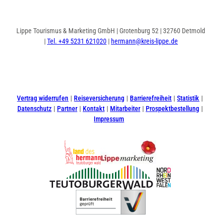
Lippe Tourismus & Marketing GmbH | Grotenburg 52 | 32760 Detmold
|
Tel. +49 5231 621020
|
hermann@kreis-lippe.de
I
F
n
a
s
c
t
e
Vertrag widerrufen
Reiseversicherung
Barrierefreiheit
Statistik
a
b
Datenschutz
Partner
Kontakt
Mitarbeiter
Prospektbestellung
g
o
Impressum
r
o
a
k
m