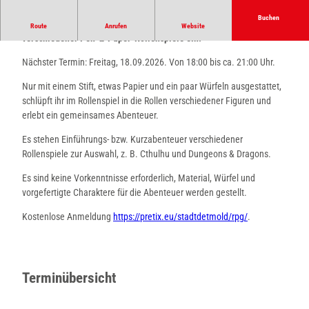
e
l
Buchen
Die Stadtbibliothek lädt zu Einführungs- bzw. Kurzabenteuern
Route
Anrufen
Website
e
verschiedener Pen-&-Paper-Rollenspiele ein.
c
t
Nächster Termin: Freitag, 18.09.2026. Von 18:00 bis ca. 21:00 Uhr.
e
Nur mit einem Stift, etwas Papier und ein paar Würfeln ausgestattet,
d
schlüpft ihr im Rollenspiel in die Rollen verschiedener Figuren und
_
erlebt ein gemeinsames Abenteuer.
s
e
Es stehen Einführungs- bzw. Kurzabenteuer verschiedener
l
Rollenspiele zur Auswahl, z. B. Cthulhu und Dungeons & Dragons.
e
c
Es sind keine Vorkenntnisse erforderlich, Material, Würfel und
t
vorgefertigte Charaktere für die Abenteuer werden gestellt.
e
Kostenlose Anmeldung
https://pretix.eu/stadtdetmold/rpg/
.
d
_
c
s
Terminübersicht
m
_
c