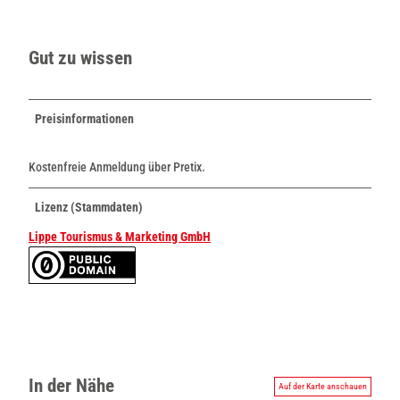
r
o
p
Gut zu wissen
m
i
d
Preisinformationen
d
l
Kostenfreie Anmeldung über Pretix.
e
_
R
Lizenz (Stammdaten)
o
Lippe Tourismus & Marketing GmbH
l
l
e
n
s
p
i
e
In der Nähe
Auf der Karte anschauen
l