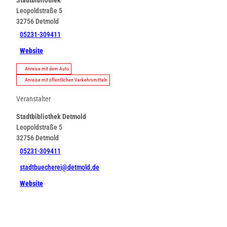
g
Leopoldstraße 5
32756
Detmold
05231-309411
Website
Anreise mit dem Auto
Anreise mit öffentlichen Verkehrsmitteln
Veranstalter
Stadtbibliothek Detmold
Leopoldstraße 5
32756
Detmold
05231-309411
stadtbuecherei@detmold.de
Website