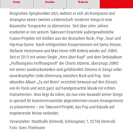
Ensemble
Route
Anrufen
Website
e
Wenn Violinist Miki Kekenj nicht gerade am Konzertmeisterpult der
c
Bergischen Symphoniker sitzt, widmet er sich als Komponist und
t
Arrangeur seiner zweiten Leidenschaft: moderne Songs in eine
e
klassische Tonsprache zu übersetzen. Seit über zehn Jahren
d
erarbeitet er mit seinem Takeover! Ensemble außergewöhnliche
_
Fusion-Projekte mit Größen aus der deutschen Rock-, Pop-, Soul- und
c
Hip-Hop-Szene. Nach erfolgreichen Kooperationen mit Samy Deluxe,
s
Stefanie Heinzmann und Max Herre trifft Kekenj wieder auf JORIS.
m
Seit er 2015 mit seiner Single „Herz über Kopf“ und dem Debütalbum
_
„Hoffnungslos Hoffnungsvoll“ die Charts stürmte, überzeugt JORIS
c
mit seiner ausdrucksstarken und gefühlvollen Stimme in Songs voller
r
unverkrampfter Indie-Stimmung zwischen Rock und Pop. Sein
o
aktuelles Album „Zu viel Retro“ verzichtet bewusst auf den Einsatz
p
von KI-Tools und setzt ganz auf handgemachte Musik mit echten
m
Instrumenten. Was liegt da näher, als nun eine Auswahl seiner Songs
i
in speziell für Kammerensemble abgestimmten neuen Arrangements
d
zu präsentieren – ein Takeover!-Projekt, das Pop und Klassik auf
d
inspirierende Weise verbindet.
l
Veranstalter: Stadthalle Detmold, Schlossplatz 7, 32756 Detmold
e
Foto: Sven Thielmann
_