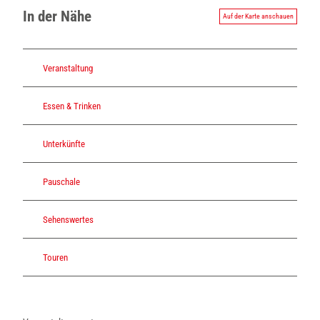
e
In der Nähe
n
Auf der Karte anschauen
_
T
h
Veranstaltung
i
e
Essen & Trinken
l
m
a
Unterkünfte
n
n
_
Pauschale
7
d
Sehenswertes
a
0
3
Touren
5
6
b
4