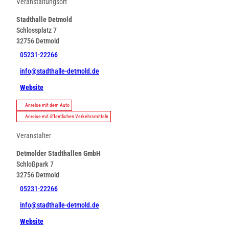
Veranstaltungsort
7
.
Stadthalle Detmold
j
Schlossplatz 7
p
32756
Detmold
g
05231-22266
info@stadthalle-detmold.de
Website
Anreise mit dem Auto
Anreise mit öffentlichen Verkehrsmitteln
Veranstalter
Detmolder Stadthallen GmbH
Schloßpark 7
32756
Detmold
05231-22266
info@stadthalle-detmold.de
Website