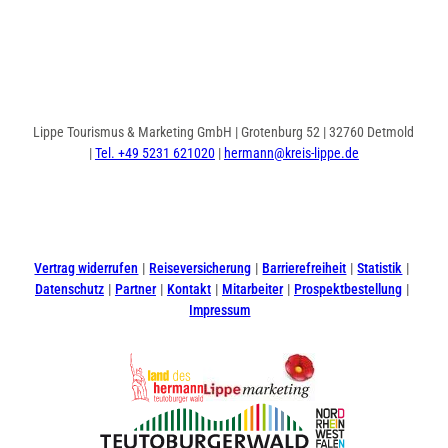
Lippe Tourismus & Marketing GmbH | Grotenburg 52 | 32760 Detmold
|
Tel. +49 5231 621020
|
hermann@kreis-lippe.de
I
F
n
a
s
c
t
e
Vertrag widerrufen
Reiseversicherung
Barrierefreiheit
Statistik
a
b
Datenschutz
Partner
Kontakt
Mitarbeiter
Prospektbestellung
g
o
Impressum
r
o
a
k
m