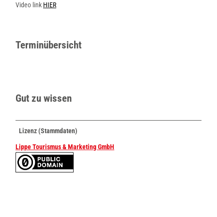
T
Video link
HIER
K
V
R
Terminübersicht
_
_
2
_
_
J
Gut zu wissen
o
r
i
Lizenz (Stammdaten)
s
_
Lippe Tourismus & Marketing GmbH
_
c
_
_
S
v