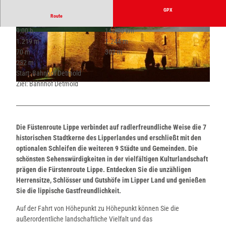
GPX
Route
9:00 h
146,50 km
© Residenzschloß Detmold
© Lippe Tourismus & Marketing GmbH
1.219 m
1.244 m
70 m
302 m
232 m
Start: Bahnhof Detmold
Ziel: Bahnhof Detmold
© Stadt Lügde, Tourist-Information Lügde |
CC-BY-SA
Die Füstenroute Lippe verbindet auf radlerfreundliche Weise die 7
historischen Stadtkerne des Lipperlandes und erschließt mit den
optionalen Schleifen die weiteren 9 Städte und Gemeinden. Die
schönsten Sehenswürdigkeiten in der vielfältigen Kulturlandschaft
prägen die Fürstenroute Lippe. Entdecken Sie die unzähligen
Herrensitze, Schlösser und Gutshöfe im Lipper Land und genießen
Sie die lippische Gastfreundlichkeit.
Auf der Fahrt von Höhepunkt zu Höhepunkt können Sie die
außerordentliche landschaftliche Vielfalt und das