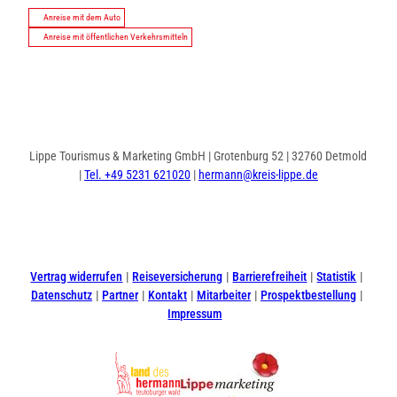
Anreise mit dem Auto
Anreise mit öffentlichen Verkehrsmitteln
Lippe Tourismus & Marketing GmbH | Grotenburg 52 | 32760 Detmold
|
Tel. +49 5231 621020
|
hermann@kreis-lippe.de
I
F
n
a
s
c
t
e
Vertrag widerrufen
Reiseversicherung
Barrierefreiheit
Statistik
a
b
Datenschutz
Partner
Kontakt
Mitarbeiter
Prospektbestellung
g
o
Impressum
r
o
a
k
m