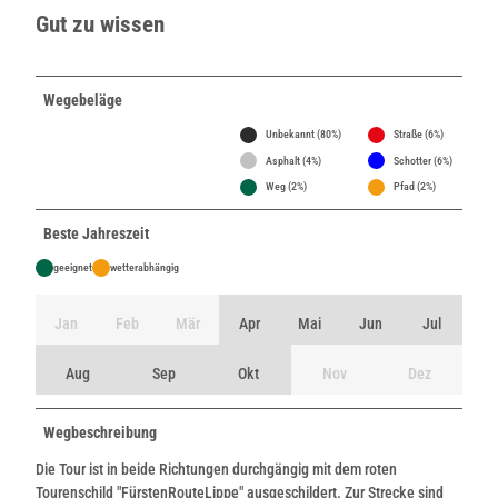
Gut zu wissen
Wegebeläge
Unbekannt (80%)
Straße (6%)
Asphalt (4%)
Schotter (6%)
Weg (2%)
Pfad (2%)
Beste Jahreszeit
geeignet
wetterabhängig
Jan
Feb
Mär
Apr
Mai
Jun
Jul
Aug
Sep
Okt
Nov
Dez
Wegbeschreibung
Die Tour ist in beide Richtungen durchgängig mit dem roten
Tourenschild "FürstenRouteLippe" ausgeschildert. Zur Strecke sind