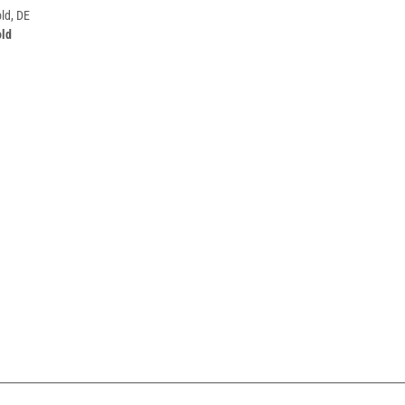
ld, DE
old