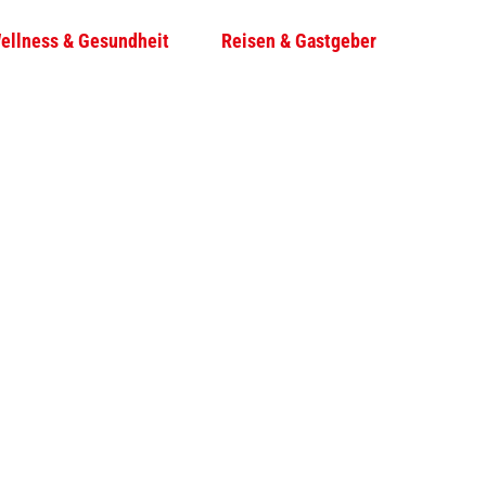
ellness & Gesundheit
Reisen & Gastgeber
T
Su
e
i
l
e
n