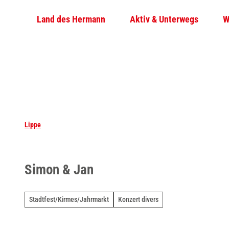
Z
Land des Hermann
Aktiv & Unterwegs
W
u
m
I
n
h
a
l
t
Lippe
Simon & Jan
Stadtfest/Kirmes/Jahrmarkt
Konzert divers