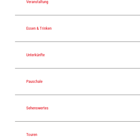
j
Veranstaltung
p
g
Essen & Trinken
Unterkünfte
Pauschale
Sehenswertes
Touren