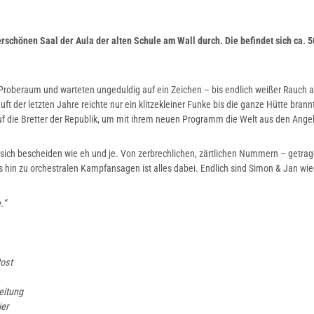
schönen Saal der Aula der alten Schule am Wall durch. Die befindet sich ca. 
m Proberaum und warteten ungeduldig auf ein Zeichen – bis endlich weißer Rauch a
t der letzten Jahre reichte nur ein klitzekleiner Funke bis die ganze Hütte brann
f die Bretter der Republik, um mit ihrem neuen Programm die Welt aus den Ange
sich bescheiden wie eh und je. Von zerbrechlichen, zärtlichen Nummern – getra
s hin zu orchestralen Kampfansagen ist alles dabei. Endlich sind Simon & Jan wi
.“
Post
eitung
ier