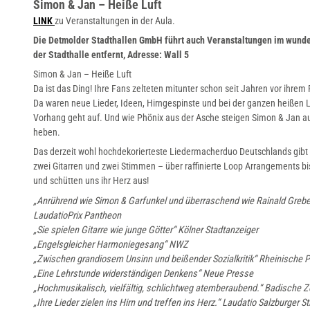
Simon & Jan – Heiße Luft
d
LINK
zu Veranstaltungen in der Aula.
_
Die Detmolder Stadthallen GmbH führt auch Veranstaltungen im wunder
c
der Stadthalle entfernt, Adresse: Wall 5
s
Simon & Jan – Heiße Luft
Da ist das Ding! Ihre Fans zelteten mitunter schon seit Jahren vor ihre
m
Da waren neue Lieder, Ideen, Hirngespinste und bei der ganzen heißen Luf
_
Vorhang geht auf. Und wie Phönix aus der Asche steigen Simon & Jan au
c
heben.
r
Das derzeit wohl hochdekorierteste Liedermacherduo Deutschlands gibt 
o
zwei Gitarren und zwei Stimmen – über raffinierte Loop Arrangements bi
und schütten uns ihr Herz aus!
p
„Anrührend wie Simon & Garfunkel und überraschend wie Rainald Grebe
m
LaudatioPrix Pantheon
i
„Sie spielen Gitarre wie junge Götter“ Kölner Stadtanzeiger
d
„Engelsgleicher Harmoniegesang“ NWZ
d
„Zwischen grandiosem Unsinn und beißender Sozialkritik“ Rheinische 
„Eine Lehrstunde widerständigen Denkens“ Neue Presse
l
„Hochmusikalisch, vielfältig, schlichtweg atemberaubend.“ Badische Z
e
„Ihre Lieder zielen ins Hirn und treffen ins Herz.“ Laudatio Salzburger St