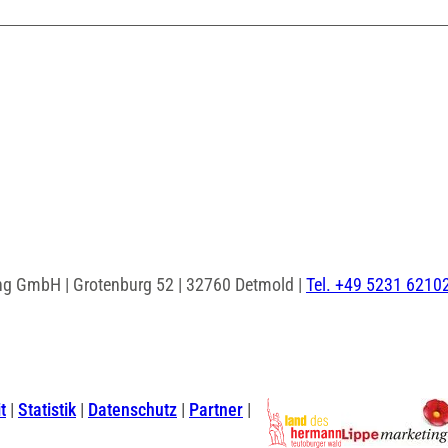
ng GmbH | Grotenburg 52 | 32760 Detmold |
Tel. +49 5231 6210
I
F
n
a
s
c
t
Statistik
Datenschutz
Partner
t
e