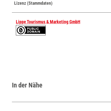
Lizenz (Stammdaten)
S
i
l
Lippe Tourismus & Marketing GmbH
z
_
b
d
3
9
8
6
f
In der Nähe
1
c
6
.