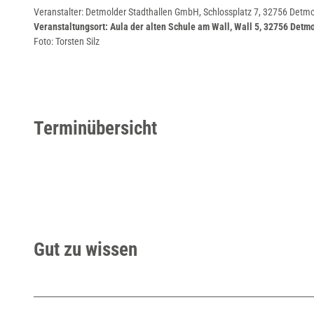
_
Veranstalter: Detmolder Stadthallen GmbH, Schlossplatz 7, 32756 Detmo
C
Veranstaltungsort: Aula der alten Schule am Wall, Wall 5, 32756 Detm
Foto: Torsten Silz
r
e
d
i
t
Terminübersicht
s
_
T
o
r
s
Gut zu wissen
t
e
n
_