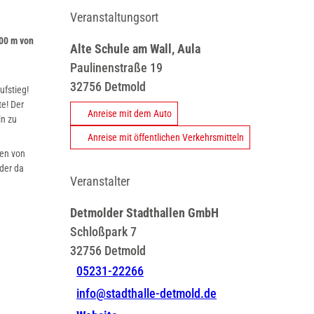
Veranstaltungsort
500 m von
Alte Schule am Wall, Aula
Paulinenstraße 19
32756
Detmold
ufstieg!
te! Der
Anreise mit dem Auto
ln zu
Anreise mit öffentlichen Verkehrsmitteln
gen von
eder da
Veranstalter
Detmolder Stadthallen GmbH
Schloßpark 7
32756
Detmold
05231-22266
info@stadthalle-detmold.de