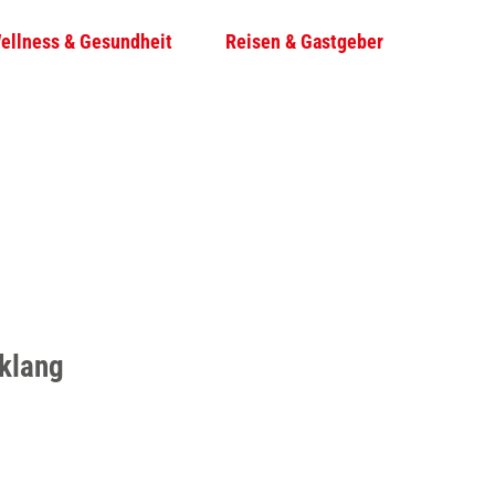
ellness & Gesundheit
Reisen & Gastgeber
T
Su
e
i
l
e
n
klang