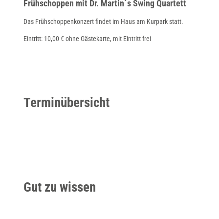
Frühschoppen mit Dr. Martin´s Swing Quartett
d
Das Frühschoppenkonzert findet im Haus am Kurpark statt.
_
c
Eintritt: 10,00 € ohne Gästekarte, mit Eintritt frei
s
m
_
c
Terminübersicht
r
o
p
m
i
d
d
Gut zu wissen
l
e