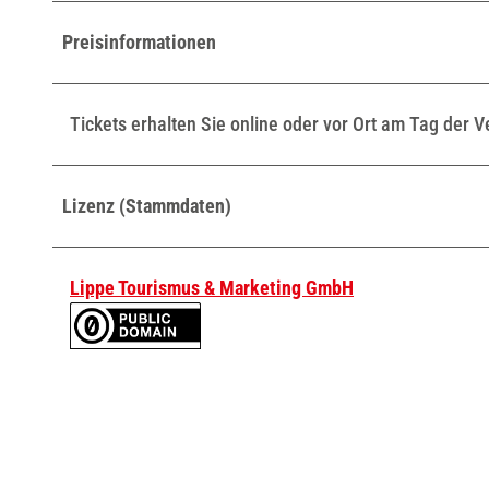
_
f
Preisinformationen
r
u
Tickets erhalten Sie online oder vor Ort am Tag der V
e
h
s
Lizenz (Stammdaten)
c
h
o
Lippe Tourismus & Marketing GmbH
p
p
e
n
-
m
i