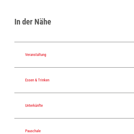
t
-
In der Nähe
d
r
.
-
m
Veranstaltung
a
r
t
Essen & Trinken
i
n
s
Unterkünfte
-
s
w
Pauschale