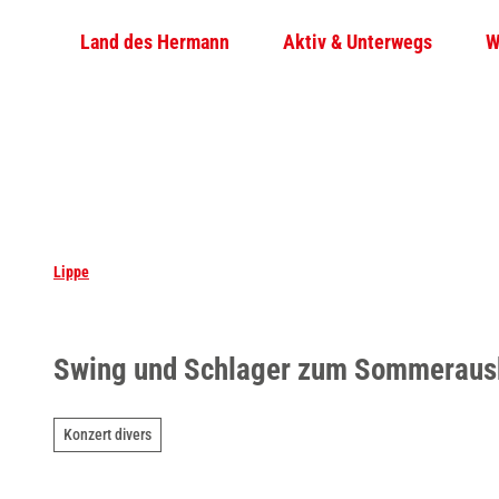
Z
Land des Hermann
Aktiv & Unterwegs
W
u
m
I
n
h
a
l
t
Lippe
Swing und Schlager zum Sommeraus
Konzert divers