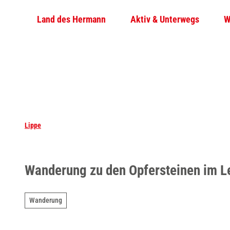
Z
Land des Hermann
Aktiv & Unterwegs
W
u
m
I
n
h
a
l
t
Lippe
Wanderung zu den Opfersteinen im L
Wanderung