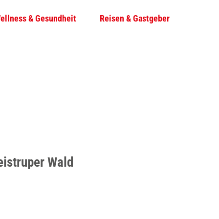
ellness & Gesundheit
Reisen & Gastgeber
T
Su
e
i
l
e
n
eistruper Wald