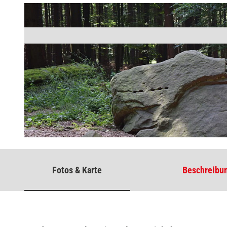
© GesUndTourismus Horn-Bad Meinberg GmbH
Fotos & Karte
Beschreibu