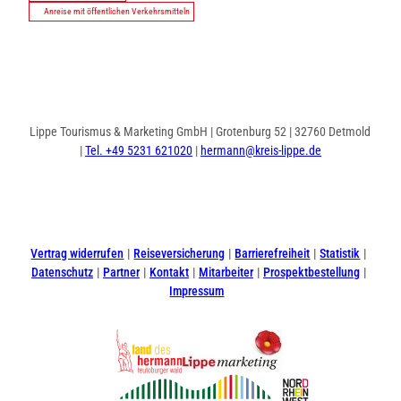
Anreise mit öffentlichen Verkehrsmitteln
Lippe Tourismus & Marketing GmbH | Grotenburg 52 | 32760 Detmold
|
Tel. +49 5231 621020
|
hermann@kreis-lippe.de
I
F
n
a
s
c
t
e
Vertrag widerrufen
Reiseversicherung
Barrierefreiheit
Statistik
a
b
Datenschutz
Partner
Kontakt
Mitarbeiter
Prospektbestellung
g
o
Impressum
r
o
a
k
m