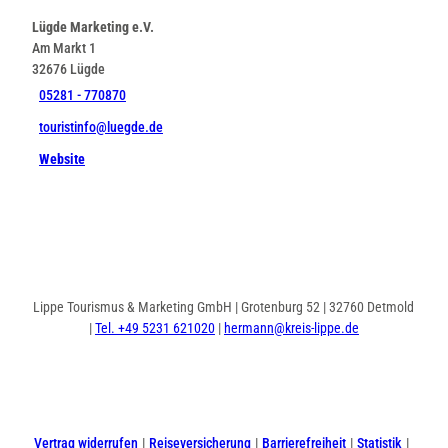
Lügde Marketing e.V.
Am Markt 1
32676
Lügde
05281 - 770870
touristinfo@luegde.de
Website
Lippe Tourismus & Marketing GmbH | Grotenburg 52 | 32760 Detmold
|
Tel. +49 5231 621020
|
hermann@kreis-lippe.de
I
F
n
a
s
c
t
e
Vertrag widerrufen
Reiseversicherung
Barrierefreiheit
Statistik