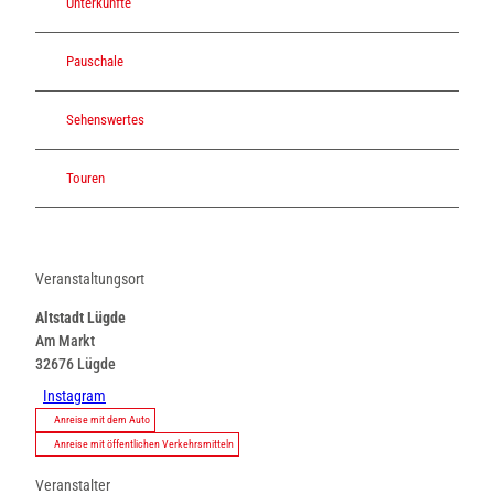
Unterkünfte
Pauschale
Sehenswertes
Touren
Veranstaltungsort
Altstadt Lügde
Am Markt
32676
Lügde
Instagram
Anreise mit dem Auto
Anreise mit öffentlichen Verkehrsmitteln
Veranstalter