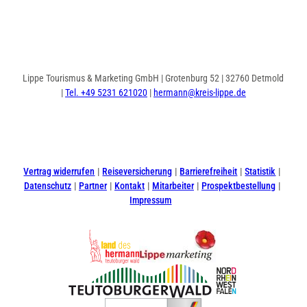
Lippe Tourismus & Marketing GmbH | Grotenburg 52 | 32760 Detmold
|
Tel. +49 5231 621020
|
hermann@kreis-lippe.de
I
F
n
a
s
c
t
e
Vertrag widerrufen
Reiseversicherung
Barrierefreiheit
Statistik
a
b
Datenschutz
Partner
Kontakt
Mitarbeiter
Prospektbestellung
g
o
Impressum
r
o
a
k
m