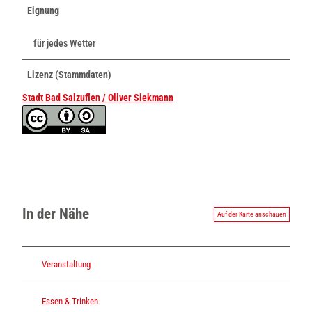
Eignung
e
h
für jedes Wetter
o
c
h
Lizenz (Stammdaten)
Stadt Bad Salzuflen / Oliver Siekmann
In der Nähe
Auf der Karte anschauen
Veranstaltung
Essen & Trinken