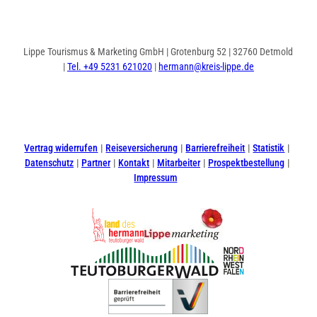
Lippe Tourismus & Marketing GmbH | Grotenburg 52 | 32760 Detmold
|
Tel. +49 5231 621020
|
hermann@kreis-lippe.de
I
F
n
a
s
c
t
e
Vertrag widerrufen
Reiseversicherung
Barrierefreiheit
Statistik
a
b
Datenschutz
Partner
Kontakt
Mitarbeiter
Prospektbestellung
g
o
Impressum
r
o
a
k
m