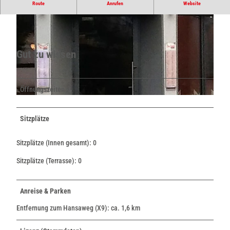
Route
Anrufen
Website
Modernes italienisches Flair gibt es im Ristorante Da Carlo.
Gut zu wissen
© Stadt Bad Salzuflen / Oliver Siekmann |
CC-BY-SA
Öffnungszeiten
© Stadt Bad Salzuflen / Oliver Siekmann |
CC-BY-SA
Sitzplätze
Sitzplätze (Innen gesamt): 0
Sitzplätze (Terrasse): 0
Anreise & Parken
Entfernung zum Hansaweg (X9): ca. 1,6 km