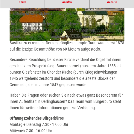
Die romanisch gegründete
Alexanderkirche
(evangelische Kirche von
Route
Anrufen
Website
Oerlinghausen) ist vermutlich im 9. Jahrhundert entstanden und 1203
erstmalig urkundlich benannt worden.
© Stadt Oerlinghausen
© Teutoburger Wald Tourismus, P. Gawandtka |
CC-BY-SA
Unter dem Aufbau der heute vorhandenen Kirche, die ihre Form im
wesentlichen durch einen Umbau in den Jahren von 1511 bis 1514
erhielt, ist noch das ursprüngliche Gemäuer einer romanischen
Basilika zu erkennen. Der ursprünglich stumpfe Turm wurde erst 1878
© Stadt Oerlinghausen, Stadt Oerlinghausen
auf die jetzige Gesamthöhe von 69 Metern aufgestockt.
Besondere Beachtung bei dieser Kirche verdient die Orgel mit ihrem
geschnitzten Prospekt (sog. Bauernbarock) aus dem Jahre 1688, die
bunten Glasfenster im Chor der Kirche (durch Kriegseinwirkungen
1945 weitgehend zerstört) und besonders die älteste Glocke der
Gemeinde, die im Jahre 1547 gegossen wurde.
Haben Sie Fragen oder suchen Sie nach etwas ganz Besonderem für
Ihren Aufenthalt in Oerlinghausen? Das Team vom Bürgerbüro steht
Ihnen für weitere Informationen gern zur Verfügung.
Öffnungszeiten
des Bürgerbüros
Montag + Dienstag 7.30 - 17.00 Uhr
Mittwoch 7.30 - 16.00 Uhr