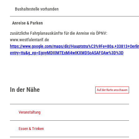
Bushaltestelle vorhanden
Anreise & Parken
zusätzliche Fahrplanauskünfte für die Anreise via ÖPNV:
www.westfalentarif.de
https://www.google.com/maps/dir//Hauptstra%C3%9Fe+80a,+33813+Oe
entry=ttu&g_ep=EgoyMDI0MTExMi4wIKXMDSoASAFQAw%3D%3D
In der Nähe
Auf der Karte anschauen
Veranstaltung
Essen & Trinken