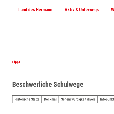
Z
Land des Hermann
Aktiv & Unterwegs
W
u
m
I
n
h
a
l
t
Lippe
Beschwerliche Schulwege
Historische Stätte
Denkmal
Sehenswürdigkeit divers
Infopunkt