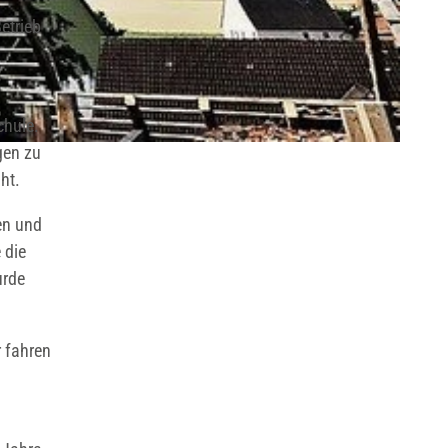
etrieb
chule.
gen zu
ht.
en und
 die
urde
r fahren