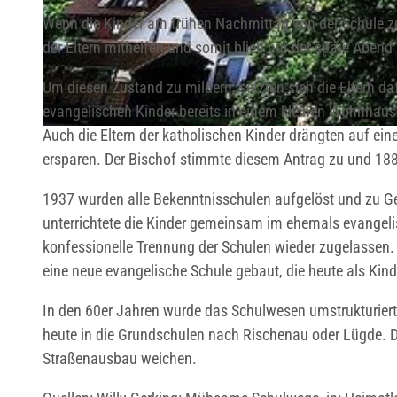
Wenn die Kinder am frühen Nachmittag von der Schule zu
der Eltern mithelfen und somit blieb nur der späte Abend 
© Stadt Lügde, Tourist-Information Lügde |
CC-BY-NC-ND
Um diesen Zustand zu mildern, setzten sich die Eltern da
evangelischen Kinder bereits in einem kleinen Wohnhaus 
Auch die Eltern der katholischen Kinder drängten auf e
© Stadt Lügde, Tourist-Information Lügde |
CC-BY-NC-ND
ersparen. Der Bischof stimmte diesem Antrag zu und 188
1937 wurden alle Bekenntnisschulen aufgelöst und zu G
unterrichtete die Kinder gemeinsam im ehemals evangeli
konfessionelle Trennung der Schulen wieder zugelassen.
eine neue evangelische Schule gebaut, die heute als Kind
In den 60er Jahren wurde das Schulwesen umstrukturiert 
heute in die Grundschulen nach Rischenau oder Lügde. 
Straßenausbau weichen.