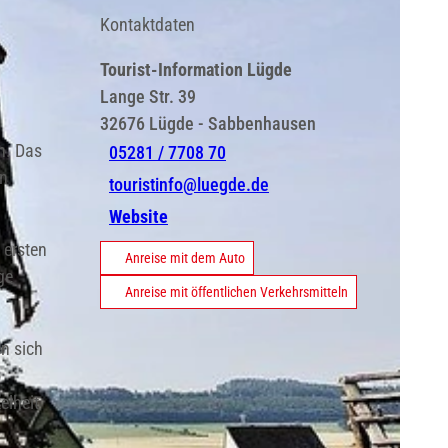
Kontaktdaten
Tourist-Information Lügde
Lange Str. 39
32676
Lügde
- Sabbenhausen
n. Das
05281 / 7708 70
en
touristinfo@luegde.de
Website
 ersten
Anreise mit dem Auto
ge
Anreise mit öffentlichen Verkehrsmitteln
n sich
elheit