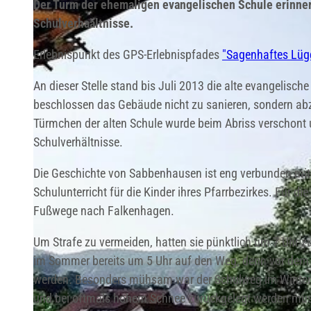
Der Turm der ehemaligen evangelischen Schule erinner
Schulverhaältnisse.
Erlebnispunkt des GPS-Erlebnispfades
"Sagenhaftes Lüg
An dieser Stelle stand bis Juli 2013 die alte evangeli
beschlossen das Gebäude nicht zu sanieren, sondern abzu
Türmchen der alten Schule wurde beim Abriss verschont 
Schulverhältnisse.
Die Geschichte von Sabbenhausen ist eng verbunden mit 
Schulunterricht für die Kinder ihres Pfarrbezirkes. Für d
Fußwege nach Falkenhagen.
Um Strafe zu vermeiden, hatten sie pünktlich um 7 Uhr 
im Sommer bereits um 5 Uhr auf den Weg, denn vor dem 
werden. Besonders mühsam war der Schulweg im Winter, w
und bei oftmals hohem Schnee zurückgelegt werden mus