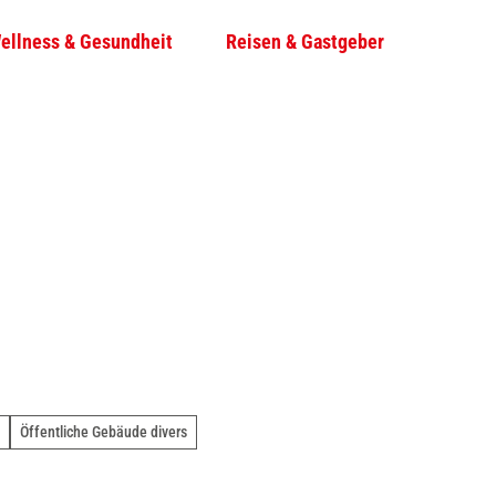
ellness & Gesundheit
Reisen & Gastgeber
T
Su
e
i
l
e
n
Öffentliche Gebäude divers