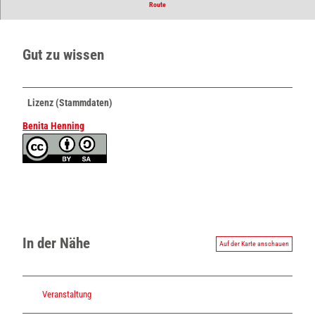
Bekleidung, An- und Verkauf und weitere Gebrauchtwaren.
Route
Gut zu wissen
Lizenz (Stammdaten)
Benita Henning
In der Nähe
Auf der Karte anschauen
Veranstaltung