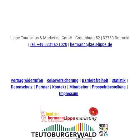
Lippe Tourismus & Marketing GmbH | Grotenburg 52 | 32760 Detmold
|
Tel. +49 5231 621020
|
hermann@kreis-lippe.de
I
F
n
a
s
c
t
e
Vertrag widerrufen
Reiseversicherung
Barrierefreiheit
Statistik
a
b
Datenschutz
Partner
Kontakt
Mitarbeiter
Prospektbestellung
g
o
Impressum
r
o
a
k
m