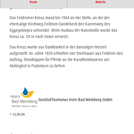
Nicht die Glücklichen sind dankbar. Es sind die Dankbaren, die
Route
Website
glücklich sind. (Francis Bacon)
Das Feldromer Kreuz stand bis 1964 an der Stelle, an der der
ehemalige Kirchweg Feldrom-Sandebeck den Kammweg des
Eggegebirges schneidet. Beim Ausbau der Natostraße wurde das
Kreuz ca. 20 m nach Osten versetzt.
Das Kreuz wurde aus Dankbarkeit in der damaligen Notzeit
aufgestellt: im Jahre 1826 erhielten vier Steinhauer aus Feldrom den
Auftrag, Steinkrippen für Pferde an die Kavalleriekaserne am
Abdinghof in Paderborn zu liefern.
GesUndTourismus Horn-Bad Meinberg GmbH
©
CC-BY-SA