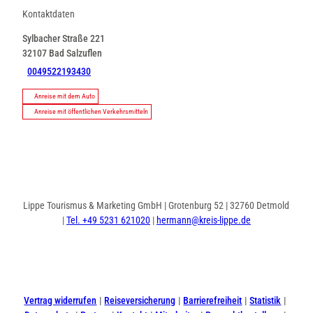
Kontaktdaten
Sylbacher Straße 221
32107
Bad Salzuflen
0049522193430
Anreise mit dem Auto
Anreise mit öffentlichen Verkehrsmitteln
Lippe Tourismus & Marketing GmbH | Grotenburg 52 | 32760 Detmold
|
Tel. +49 5231 621020
|
hermann@kreis-lippe.de
I
F
n
a
s
c
t
e
Vertrag widerrufen
Reiseversicherung
Barrierefreiheit
Statistik