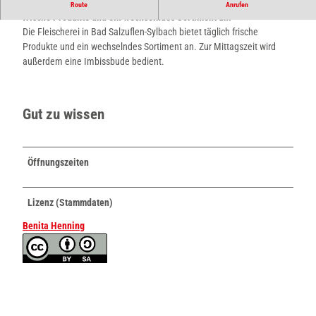
Die Schlachterei in Bad Salzuflen-Sylbach bietet täglich
Route
Anrufen
k
frische Produkte und ein wechselndes Sortiment an.
s
Die Fleischerei in Bad Salzuflen-Sylbach bietet täglich frische
c
Produkte und ein wechselndes Sortiment an. Zur Mittagszeit wird
h
außerdem eine Imbissbude bedient.
1
Gut zu wissen
Öffnungszeiten
Lizenz (Stammdaten)
Benita Henning