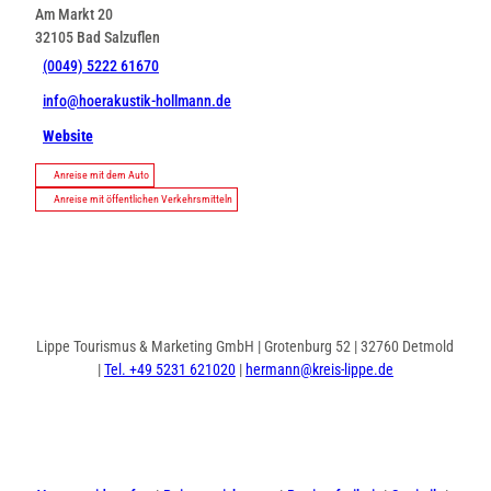
Am Markt 20
32105
Bad Salzuflen
(0049) 5222 61670
info@hoerakustik-hollmann.de
Website
Anreise mit dem Auto
Anreise mit öffentlichen Verkehrsmitteln
Lippe Tourismus & Marketing GmbH | Grotenburg 52 | 32760 Detmold
|
Tel. +49 5231 621020
|
hermann@kreis-lippe.de
I
F
n
a
s
c