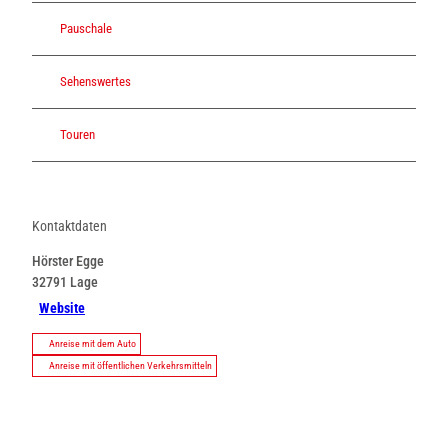
Pauschale
Sehenswertes
Touren
Kontaktdaten
Hörster Egge
32791
Lage
Website
Anreise mit dem Auto
Anreise mit öffentlichen Verkehrsmitteln