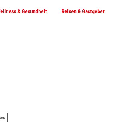
ellness & Gesundheit
Reisen & Gastgeber
T
Su
e
i
l
e
n
ers