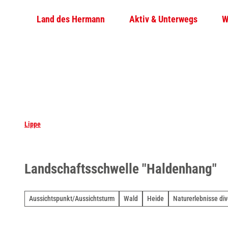
Z
Land des Hermann
Aktiv & Unterwegs
W
u
m
I
n
h
a
l
t
Lippe
Landschaftsschwelle "Haldenhang"
Aussichtspunkt/Aussichtsturm
Wald
Heide
Naturerlebnisse div