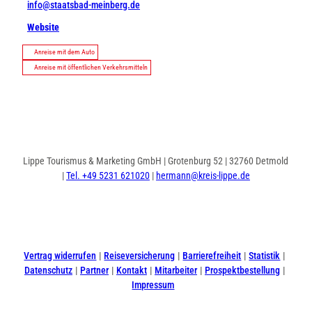
info@staatsbad-meinberg.de
Website
Anreise mit dem Auto
Anreise mit öffentlichen Verkehrsmitteln
Lippe Tourismus & Marketing GmbH | Grotenburg 52 | 32760 Detmold
|
Tel. +49 5231 621020
|
hermann@kreis-lippe.de
I
F
n
a
s
c
t
e
Vertrag widerrufen
Reiseversicherung
Barrierefreiheit
Statistik
a
b
Datenschutz
Partner
Kontakt
Mitarbeiter
Prospektbestellung
g
o
Impressum
r
o