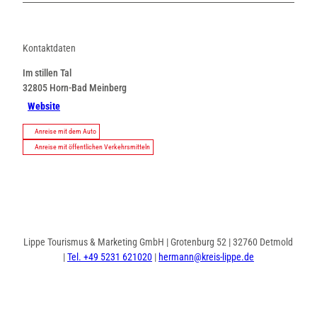
Kontaktdaten
Im stillen Tal
32805
Horn-Bad Meinberg
Website
Anreise mit dem Auto
Anreise mit öffentlichen Verkehrsmitteln
Lippe Tourismus & Marketing GmbH | Grotenburg 52 | 32760 Detmold
|
Tel. +49 5231 621020
|
hermann@kreis-lippe.de
I
F
n
a