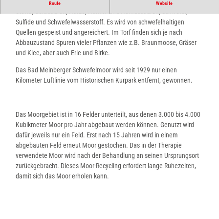
Das Bad Meinberger Schwefelmoor enthält Mineralien, östrogene
Route
Website
Stoffe, Gerbsäuren, Harze, Humin- und Humussäuren, Schwefel,
Sulfide und Schwefelwasserstoff. Es wird von schwefelhaltigen
Quellen gespeist und angereichert. Im Torf finden sich je nach
Abbauzustand Spuren vieler Pflanzen wie z.B. Braunmoose, Gräser
und Klee, aber auch Erle und Birke.
Das Bad Meinberger Schwefelmoor wird seit 1929 nur einen
Kilometer Luftlinie vom Historischen Kurpark entfernt, gewonnen.
Das Moorgebiet ist in 16 Felder unterteilt, aus denen 3.000 bis 4.000
Kubikmeter Moor pro Jahr abgebaut werden können. Genutzt wird
dafür jeweils nur ein Feld. Erst nach 15 Jahren wird in einem
abgebauten Feld erneut Moor gestochen. Das in der Therapie
verwendete Moor wird nach der Behandlung an seinen Ursprungsort
zurückgebracht. Dieses Moor-Recycling erfordert lange Ruhezeiten,
damit sich das Moor erholen kann.