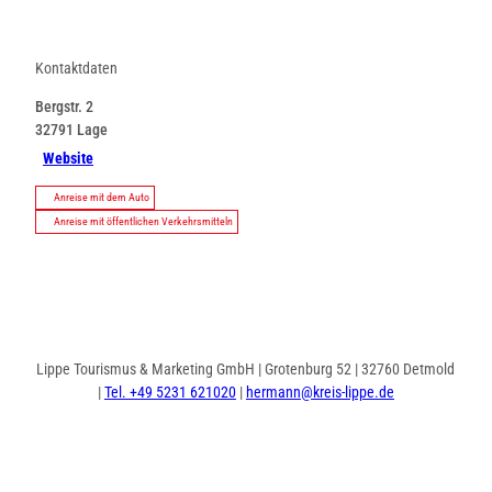
Kontaktdaten
Bergstr. 2
32791
Lage
Website
Anreise mit dem Auto
Anreise mit öffentlichen Verkehrsmitteln
Lippe Tourismus & Marketing GmbH | Grotenburg 52 | 32760 Detmold
|
Tel. +49 5231 621020
|
hermann@kreis-lippe.de
I
F
n
a