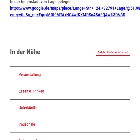
In der Innenstadt von Lage gelegen.
https://www.google.de/maps/place/Lange+Str.+124,+32791+Lage/@51
entry=ttu&g_ep=EgoyMDI0MTAxNC4wIKXMDSoASAFQAw%3D%3D
In der Nähe
Auf der Karte anschauen
Veranstaltung
Essen & Trinken
Unterkünfte
Pauschale