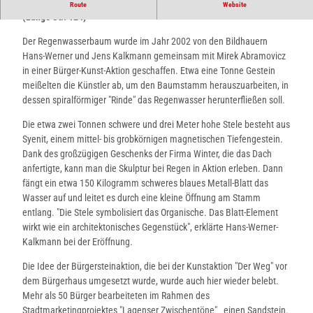
Regenwasserbaum auf der Grünfläche hinter dem Technikum
Route
Website
(Lange Str. 124)
Der Regenwasserbaum wurde im Jahr 2002 von den Bildhauern
Hans-Werner und Jens Kalkmann gemeinsam mit Mirek Abramovicz
in einer Bürger-Kunst-Aktion geschaffen. Etwa eine Tonne Gestein
meißelten die Künstler ab, um den Baumstamm herauszuarbeiten, in
dessen spiralförmiger "Rinde" das Regenwasser herunterfließen soll.
Die etwa zwei Tonnen schwere und drei Meter hohe Stele besteht aus
Syenit, einem mittel- bis grobkörnigen magnetischen Tiefengestein.
Dank des großzügigen Geschenks der Firma Winter, die das Dach
anfertigte, kann man die Skulptur bei Regen in Aktion erleben. Dann
fängt ein etwa 150 Kilogramm schweres blaues Metall-Blatt das
Wasser auf und leitet es durch eine kleine Öffnung am Stamm
entlang. "Die Stele symbolisiert das Organische. Das Blatt-Element
wirkt wie ein architektonisches Gegenstück", erklärte Hans-Werner-
Kalkmann bei der Eröffnung.
Die Idee der Bürgersteinaktion, die bei der Kunstaktion "Der Weg" vor
dem Bürgerhaus umgesetzt wurde, wurde auch hier wieder belebt.
Mehr als 50 Bürger bearbeiteten im Rahmen des
Stadtmarketingprojektes "Lagenser Zwischentöne" einen Sandstein.